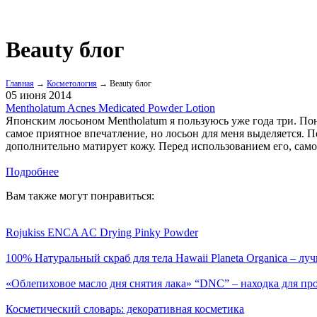
Beauty блог
Главная
→
Косметология
→ Beauty блог
05 июня 2014
Mentholatum Acnes Medicated Powder Lotion
Японским лосьоном Mentholatum я пользуюсь уже года три. Поня
самое приятное впечатление, но лосьон для меня выделяется. П
дополнительно матирует кожу. Перед использованием его, само 
Подробнее
Вам также могут понравиться:
Rojukiss ENCA AC Drying Pinky Powder
100% Натуральный скраб для тела Hawaii Planeta Organica – луч
«Облепиховое масло дня снятия лака» “DNC” – находка для пр
Косметический словарь: декоративная косметика