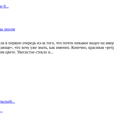
 8...
за лицом
упила в первую очередь из-за того, что почти никакое видео на ам
ясающе», что хочу уже знать, как именно. Конечно, красивая «ре
 цвете. Увесистое стекло и...
льский...
..