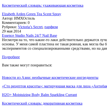
Косметический словарь: ухаживающая косметика
Elzabeth Arden Green Tea Scent Spray
Автор:
ИМХОстиль
Комментариев: 0
Рубрики:
Victoria’s Secret
,
парфюм
29 мая 2014
Essence Studio Nails 24/7 Nail Base
Несмотря на то, что какие-то лаки действительно держатся лучш
основы. У меня самой пластина не такая ровная, как могла бы б
экспериментов со специализированными средствами, но на данн
Подробнее
Вам также могут понравиться:
Новости из Азии: необычные косметические ингредиенты
«Сто рецептов красоты»: матирующая маска для лица «Антибак
H2O+ Moistuizing Body Balm Sparkling Currant
Косметический словарь: декоративная косметика