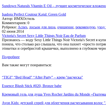
Sundown Naturals Vitamin E Oil – лучшее косметическое вложение
Isadora Perfect Coutour Kajal: Green Gold
Автор:
ИМХОстиль
Комментариев: 0
Рубрики:
Acnes
,
лосьон для лица
,
очищение
,
рекомендую
,
уход 
02 июня 2014
Victoria's Secret Sexy Little Things Noir Eau de Parfum
Признаюсь — воду Sexy Little Things Noir Victoria's Secret я к
поняла, что столько раз слышала, что она пахнет «просто потр
этикетки и серебристой крышечки, выполнено в глубоком черном
Подробнее
Вам также могут понравиться:
“TIGI” “Bed Head” “After Party” – крем-"расческа"
Essence Blush Stick #020, Bronze babe
Кремовый гель для душа Yves Rocher Jardins du Monde «Гватема
Avon Kids: детский спрей для облегчения расчесывания волос ".