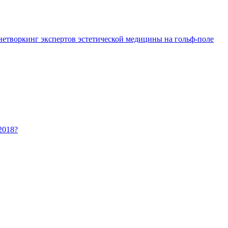
 нетворкинг экспертов эстетической медицины на гольф-поле
2018?