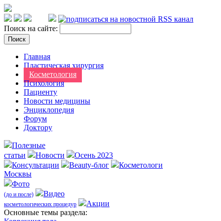
Поиск на сайте:
Главная
Пластическая хирургия
Косметология
Психология
Пациенту
Новости медицины
Энциклопедия
Форум
Доктору
Полезные
статьи
Новости
Осень 2023
Консультации
Beauty-блог
Косметологи
Москвы
Фото
Видео
(до и после)
Акции
косметологических процедур
Оcновные темы раздела: