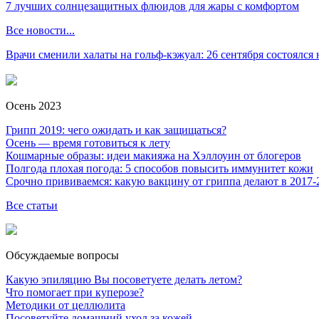
7 лучших солнцезащитных флюидов для жары с комфортом
Все новости...
Врачи сменили халаты на гольф-кэжуал: 26 сентября состоялся
Осень 2023
Грипп 2019: чего ожидать и как защищаться?
Осень — время готовиться к лету
Кошмарные образы: идеи макияжа на Хэллоуин от блогеров
Полгода плохая погода: 5 способов повысить иммунитет кожи
Срочно прививаемся: какую вакцину от гриппа делают в 2017-
Все статьи
Обсуждаемые вопросы
Какую эпиляцию Вы посоветуете делать летом?
Что помогает при куперозе?
Методики от целлюлита
Посоветуйте домашний уход за кожей