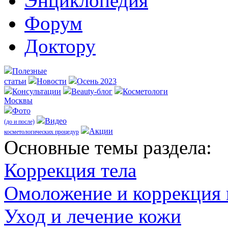
Энциклопедия
Форум
Доктору
Полезные
статьи
Новости
Осень 2023
Консультации
Beauty-блог
Косметологи
Москвы
Фото
Видео
(до и после)
Акции
косметологических процедур
Оcновные темы раздела:
Коррекция тела
Омоложение и коррекция
Уход и лечение кожи