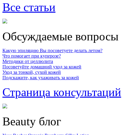
Все статьи
Обсуждаемые вопросы
Какую эпиляцию Вы посоветуете делать летом?
Что помогает при куперозе?
Методики от целлюлита
Посоветуйте домашний уход за кожей
Уход за тонкой, сухой кожей
Подскажите, как ухаживать за кожей
Страница консультаций
Beauty блог