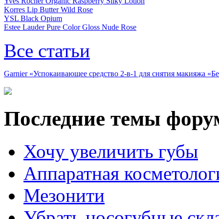
Yves Rocher Organic Raspberry Silky Lotion
Korres Lip Butter Wild Rose
YSL Black Opium
Estee Lauder Pure Color Gloss Nude Rose
Все статьи
Garnier «Успокаивающее средство 2-в-1 для снятия макияжа «
Последние темы фору
Хочу увеличить губы
Аппаратная косметолог
Мезонити
Убрать носогубные скл