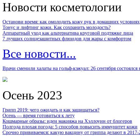
Новости косметологии
Останови время: как омолодить кожу рук в домашних условиях
Тонус и лифтинг кожи. Как сохранить молодость?
Аппаратный уход как альтернатива круговой подтяжке лица
7 лучших солнцезащитных флюидов для жары с комфортом
Все новости...
Врачи сменили халаты на гольф-кэжуал: 26 сентября состоялся
Осень 2023
Грипп 2019: чего ожидать и как защищаться?
Осень — время готовиться к лету
Кошмарные образы: идеи макияжа на Хэллоуин от блогеров
Полгода плохая погода: 5 способов повысить иммунитет кожи
Срочно прививаемся: какую вакцину от гриппа делают в 2017-