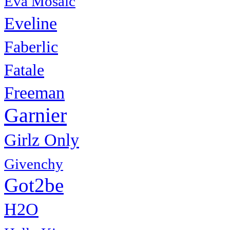
Eva Mosaic
Eveline
Faberlic
Fatale
Freeman
Garnier
Girlz Only
Givenchy
Got2be
H2O