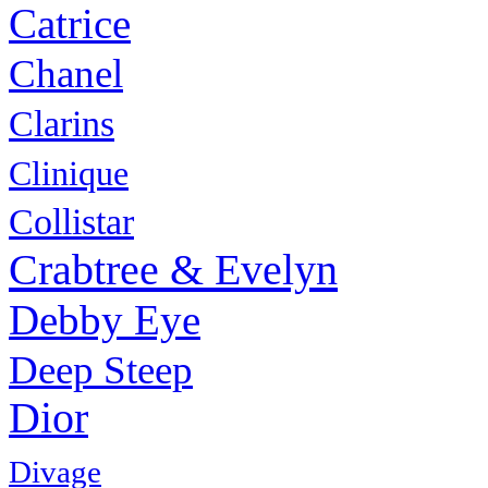
Catrice
Chanel
Clarins
Clinique
Collistar
Crabtree & Evelyn
Debby Eye
Deep Steep
Dior
Divage