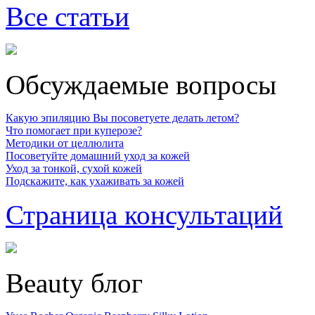
Все статьи
Обсуждаемые вопросы
Какую эпиляцию Вы посоветуете делать летом?
Что помогает при куперозе?
Методики от целлюлита
Посоветуйте домашний уход за кожей
Уход за тонкой, сухой кожей
Подскажите, как ухаживать за кожей
Страница консультаций
Beauty блог