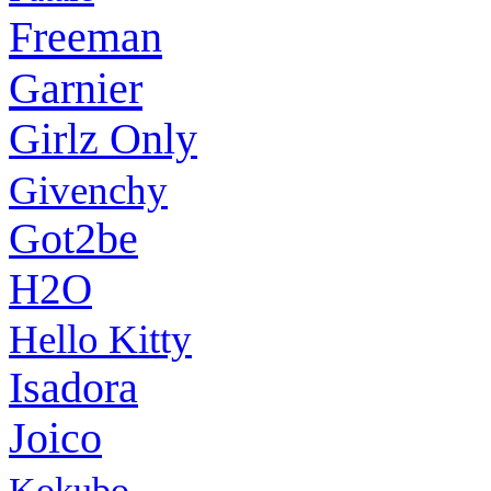
Freeman
Garnier
Girlz Only
Givenchy
Got2be
H2O
Hello Kitty
Isadora
Joico
Kokubo