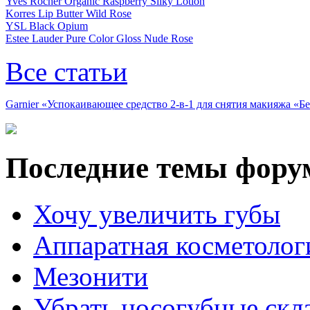
Yves Rocher Organic Raspberry Silky Lotion
Korres Lip Butter Wild Rose
YSL Black Opium
Estee Lauder Pure Color Gloss Nude Rose
Все статьи
Garnier «Успокаивающее средство 2-в-1 для снятия макияжа «
Последние темы фору
Хочу увеличить губы
Аппаратная косметолог
Мезонити
Убрать носогубные скл