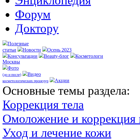
Энциклопедия
Форум
Доктору
Полезные
статьи
Новости
Осень 2023
Консультации
Beauty-блог
Косметологи
Москвы
Фото
Видео
(до и после)
Акции
косметологических процедур
Оcновные темы раздела:
Коррекция тела
Омоложение и коррекция
Уход и лечение кожи