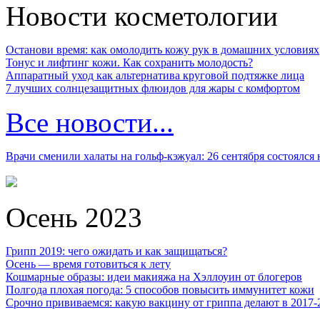
Новости косметологии
Останови время: как омолодить кожу рук в домашних условиях
Тонус и лифтинг кожи. Как сохранить молодость?
Аппаратный уход как альтернатива круговой подтяжке лица
7 лучших солнцезащитных флюидов для жары с комфортом
Все новости...
Врачи сменили халаты на гольф-кэжуал: 26 сентября состоялся
Осень 2023
Грипп 2019: чего ожидать и как защищаться?
Осень — время готовиться к лету
Кошмарные образы: идеи макияжа на Хэллоуин от блогеров
Полгода плохая погода: 5 способов повысить иммунитет кожи
Срочно прививаемся: какую вакцину от гриппа делают в 2017-