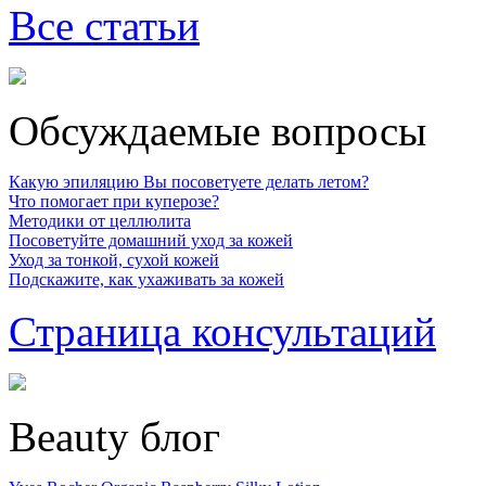
Все статьи
Обсуждаемые вопросы
Какую эпиляцию Вы посоветуете делать летом?
Что помогает при куперозе?
Методики от целлюлита
Посоветуйте домашний уход за кожей
Уход за тонкой, сухой кожей
Подскажите, как ухаживать за кожей
Страница консультаций
Beauty блог