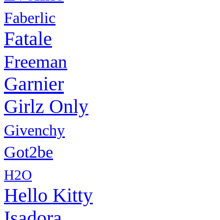
Faberlic
Fatale
Freeman
Garnier
Girlz Only
Givenchy
Got2be
H2O
Hello Kitty
Isadora