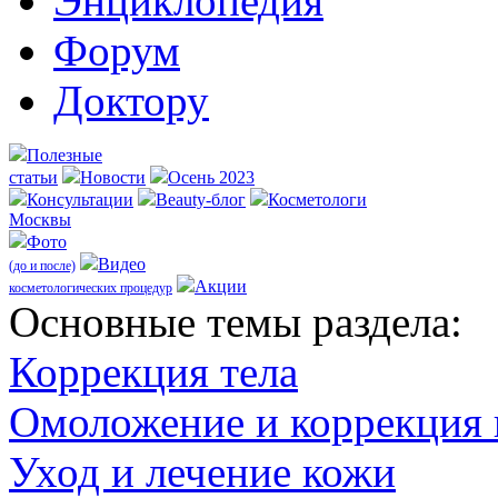
Энциклопедия
Форум
Доктору
Полезные
статьи
Новости
Осень 2023
Консультации
Beauty-блог
Косметологи
Москвы
Фото
Видео
(до и после)
Акции
косметологических процедур
Оcновные темы раздела:
Коррекция тела
Омоложение и коррекция
Уход и лечение кожи