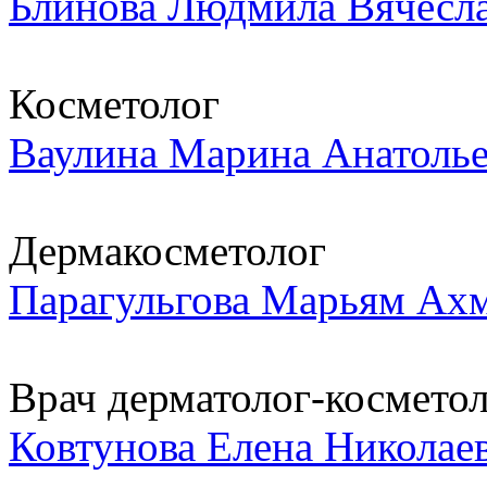
Блинова Людмила Вячесл
Косметолог
Ваулина Марина Анатоль
Дермакосметолог
Парагульгова Марьям Ах
Врач дерматолог-космето
Ковтунова Елена Николае