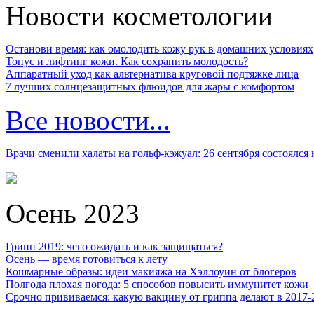
Новости косметологии
Останови время: как омолодить кожу рук в домашних условиях
Тонус и лифтинг кожи. Как сохранить молодость?
Аппаратный уход как альтернатива круговой подтяжке лица
7 лучших солнцезащитных флюидов для жары с комфортом
Все новости...
Врачи сменили халаты на гольф-кэжуал: 26 сентября состоялся
Осень 2023
Грипп 2019: чего ожидать и как защищаться?
Осень — время готовиться к лету
Кошмарные образы: идеи макияжа на Хэллоуин от блогеров
Полгода плохая погода: 5 способов повысить иммунитет кожи
Срочно прививаемся: какую вакцину от гриппа делают в 2017-