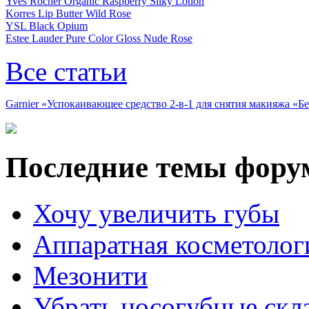
Yves Rocher Organic Raspberry Silky Lotion
Korres Lip Butter Wild Rose
YSL Black Opium
Estee Lauder Pure Color Gloss Nude Rose
Все статьи
Garnier «Успокаивающее средство 2-в-1 для снятия макияжа «
Последние темы фору
Хочу увеличить губы
Аппаратная косметолог
Мезонити
Убрать носогубные скл