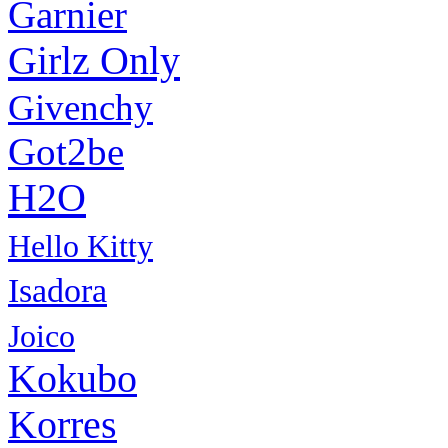
Garnier
Girlz Only
Givenchy
Got2be
H2O
Hello Kitty
Isadora
Joico
Kokubo
Korres