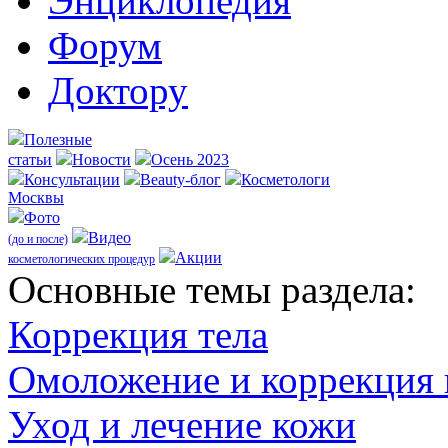
Энциклопедия
Форум
Доктору
Полезные
статьи
Новости
Осень 2023
Консультации
Beauty-блог
Косметологи
Москвы
Фото
Видео
(до и после)
Акции
косметологических процедур
Оcновные темы раздела:
Коррекция тела
Омоложение и коррекция
Уход и лечение кожи