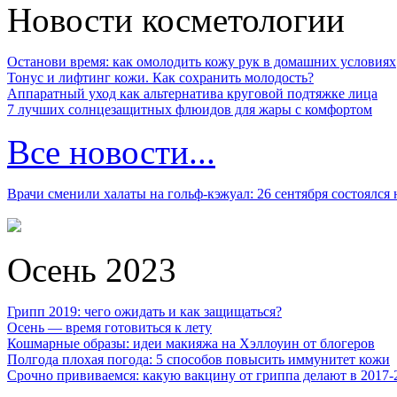
Новости косметологии
Останови время: как омолодить кожу рук в домашних условиях
Тонус и лифтинг кожи. Как сохранить молодость?
Аппаратный уход как альтернатива круговой подтяжке лица
7 лучших солнцезащитных флюидов для жары с комфортом
Все новости...
Врачи сменили халаты на гольф-кэжуал: 26 сентября состоялся
Осень 2023
Грипп 2019: чего ожидать и как защищаться?
Осень — время готовиться к лету
Кошмарные образы: идеи макияжа на Хэллоуин от блогеров
Полгода плохая погода: 5 способов повысить иммунитет кожи
Срочно прививаемся: какую вакцину от гриппа делают в 2017-