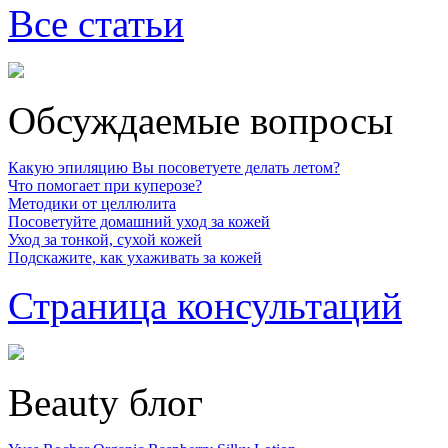
Все статьи
Обсуждаемые вопросы
Какую эпиляцию Вы посоветуете делать летом?
Что помогает при куперозе?
Методики от целлюлита
Посоветуйте домашний уход за кожей
Уход за тонкой, сухой кожей
Подскажите, как ухаживать за кожей
Страница консультаций
Beauty блог