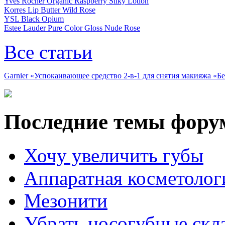
Yves Rocher Organic Raspberry Silky Lotion
Korres Lip Butter Wild Rose
YSL Black Opium
Estee Lauder Pure Color Gloss Nude Rose
Все статьи
Garnier «Успокаивающее средство 2-в-1 для снятия макияжа «
Последние темы фору
Хочу увеличить губы
Аппаратная косметолог
Мезонити
Убрать носогубные скл