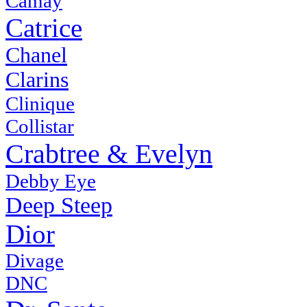
Camay
Catrice
Chanel
Clarins
Clinique
Collistar
Crabtree & Evelyn
Debby Eye
Deep Steep
Dior
Divage
DNC