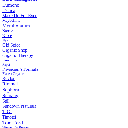
Lumene
L’Orea
Make Up For Ever
Maybelline
Mentholatum
Natriv
Nuxe
Nyx
Old Spice
Organic Shop
Organic Therapy
Parachute
Payot
Physiсian’s Formula
Planeta Organica
Revlon
Rimmel
Sephora
Somang
Still
Sundown Naturals
TIGI
Timotei
Tom Ford
Victoria’s Secret