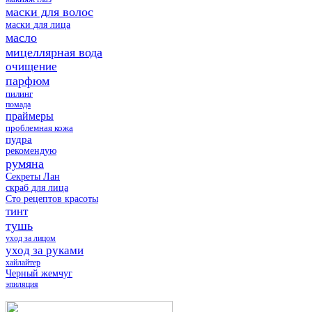
маски для волос
маски для лица
масло
мицеллярная вода
очищение
парфюм
пилинг
помада
праймеры
проблемная кожа
пудра
рекомендую
румяна
Секреты Лан
скраб для лица
Сто рецептов красоты
тинт
тушь
уход за лицом
уход за руками
хайлайтер
Черный жемчуг
эпиляция