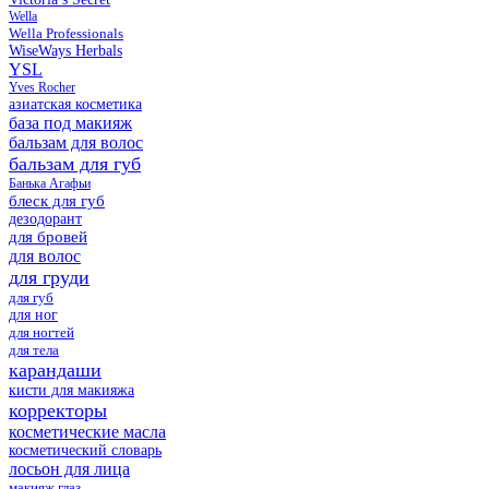
Wella
Wella Professionals
WiseWays Herbals
YSL
Yves Rocher
азиатская косметика
база под макияж
бальзам для волос
бальзам для губ
Банька Агафьи
блеск для губ
дезодорант
для бровей
для волос
для груди
для губ
для ног
для ногтей
для тела
карандаши
кисти для макияжа
корректоры
косметические масла
косметический словарь
лосьон для лица
макияж глаз