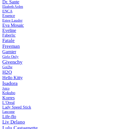
Dr. Sante
Elzabeth Arden
ENCA
Essence
Estee Lauder
Eva Mosaic
Eveline
Faberlic
Fatale
Freeman
Garnier
Girlz Only
Givenchy
Got2be
H2O
Hello Kitty
Isadora
Joico
Kokubo
Korres
L'Oreal
Lady Speed Stick
Lancome
Life-flo
Liv Delano
Lulu Castagnette