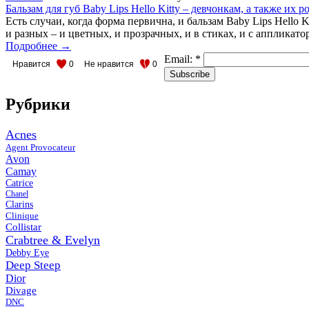
Бальзам для губ Baby Lips Hello Kitty – девчонкам, а также их 
Есть случаи, когда форма первична, и бальзам Baby Lips Hello 
и разных – и цветных, и прозрачных, и в стиках, и с аппликат
Подробнее →
Email:
*
Нравится
0
Не нравится
0
Рубрики
Acnes
Agent Provocateur
Avon
Camay
Catrice
Chanel
Clarins
Clinique
Collistar
Crabtree & Evelyn
Debby Eye
Deep Steep
Dior
Divage
DNC