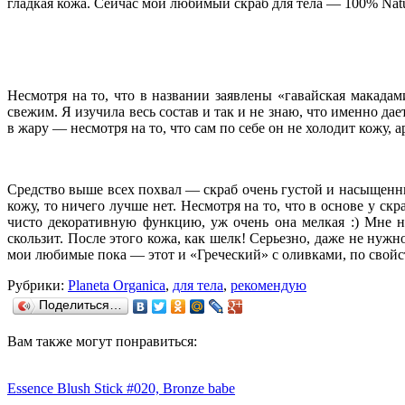
гладкая кожа. Сейчас мой любимый скраб для тела — 100% Natura
Несмотря на то, что в названии заявлены «гавайская макадам
свежим. Я изучила весь состав и так и не знаю, что именно дае
в жару — несмотря на то, что сам по себе он не холодит кожу,
Средство выше всех похвал — скраб очень густой и насыщенн
кожу, то ничего лучше нет. Несмотря на то, что в основе у ск
чисто декоративную функцию, уж очень она мелкая :) Мне н
скользит. После этого кожа, как шелк! Серьезно, даже не нужн
мои любимые пока — этот и «Греческий» с оливками, по свойст
Рубрики:
Planeta Organica
,
для тела
,
рекомендую
Поделиться…
Вам также могут понравиться:
Essence Blush Stick #020, Bronze babe