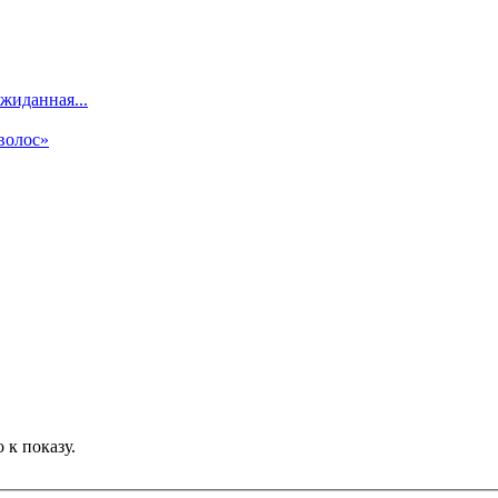
жиданная...
волос»
 к показу.