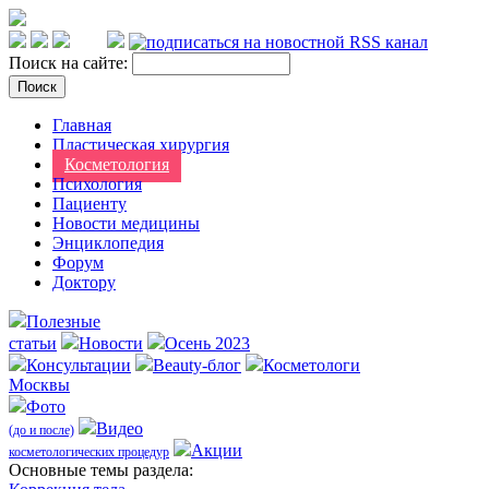
Поиск на сайте:
Главная
Пластическая хирургия
Косметология
Психология
Пациенту
Новости медицины
Энциклопедия
Форум
Доктору
Полезные
статьи
Новости
Осень 2023
Консультации
Beauty-блог
Косметологи
Москвы
Фото
Видео
(до и после)
Акции
косметологических процедур
Оcновные темы раздела: