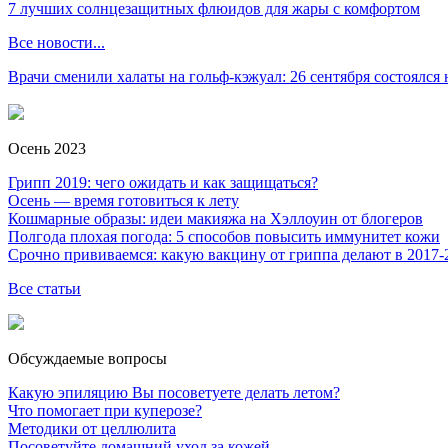
7 лучших солнцезащитных флюидов для жары с комфортом
Все новости...
Врачи сменили халаты на гольф-кэжуал: 26 сентября состоялся
Осень 2023
Грипп 2019: чего ожидать и как защищаться?
Осень — время готовиться к лету
Кошмарные образы: идеи макияжа на Хэллоуин от блогеров
Полгода плохая погода: 5 способов повысить иммунитет кожи
Срочно прививаемся: какую вакцину от гриппа делают в 2017-
Все статьи
Обсуждаемые вопросы
Какую эпиляцию Вы посоветуете делать летом?
Что помогает при куперозе?
Методики от целлюлита
Посоветуйте домашний уход за кожей