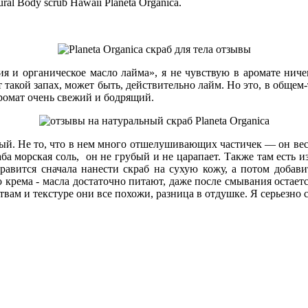
l Body scrub Hawaii Planeta Organica.
ия и органическое масло лайма», я не чувствую в аромате ниче
т такой запах, может быть, действительно лайм. Но это, в общем
 аромат очень свежий и бодрящий.
ый. Не то, что в нем много отшелушивающих частичек — он весь
раба морская соль, он не грубый и не царапает. Также там есть и
равится сначала нанести скраб на сухую кожу, а потом добав
о крема - масла достаточно питают, даже после смывания остает
вам и текстуре они все похожи, разница в отдушке. Я серьезно 