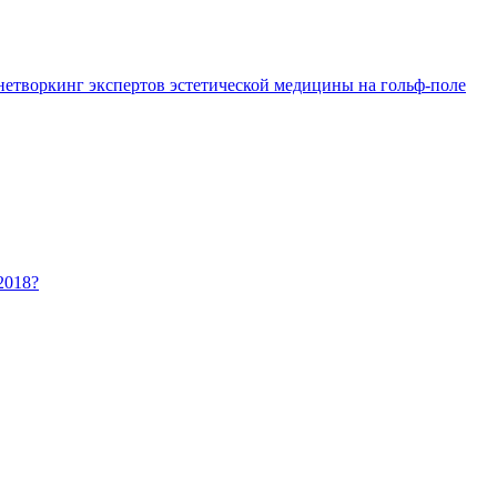
 нетворкинг экспертов эстетической медицины на гольф-поле
2018?