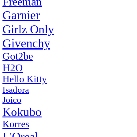
Freeman
Garnier
Girlz Only
Givenchy
Got2be
H2O
Hello Kitty
Isadora
Joico
Kokubo
Korres
L'Oreal