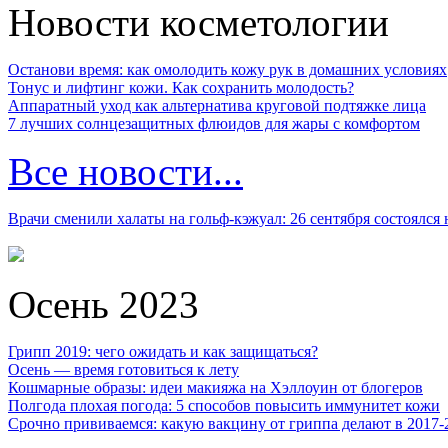
Новости косметологии
Останови время: как омолодить кожу рук в домашних условиях
Тонус и лифтинг кожи. Как сохранить молодость?
Аппаратный уход как альтернатива круговой подтяжке лица
7 лучших солнцезащитных флюидов для жары с комфортом
Все новости...
Врачи сменили халаты на гольф-кэжуал: 26 сентября состоялся
Осень 2023
Грипп 2019: чего ожидать и как защищаться?
Осень — время готовиться к лету
Кошмарные образы: идеи макияжа на Хэллоуин от блогеров
Полгода плохая погода: 5 способов повысить иммунитет кожи
Срочно прививаемся: какую вакцину от гриппа делают в 2017-