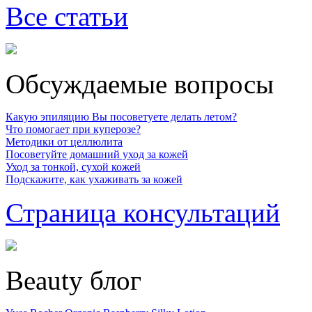
Все статьи
Обсуждаемые вопросы
Какую эпиляцию Вы посоветуете делать летом?
Что помогает при куперозе?
Методики от целлюлита
Посоветуйте домашний уход за кожей
Уход за тонкой, сухой кожей
Подскажите, как ухаживать за кожей
Страница консультаций
Beauty блог