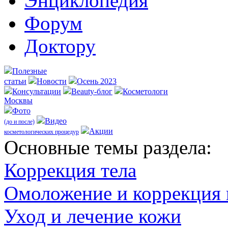
Энциклопедия
Форум
Доктору
Полезные
статьи
Новости
Осень 2023
Консультации
Beauty-блог
Косметологи
Москвы
Фото
Видео
(до и после)
Акции
косметологических процедур
Оcновные темы раздела:
Коррекция тела
Омоложение и коррекция
Уход и лечение кожи