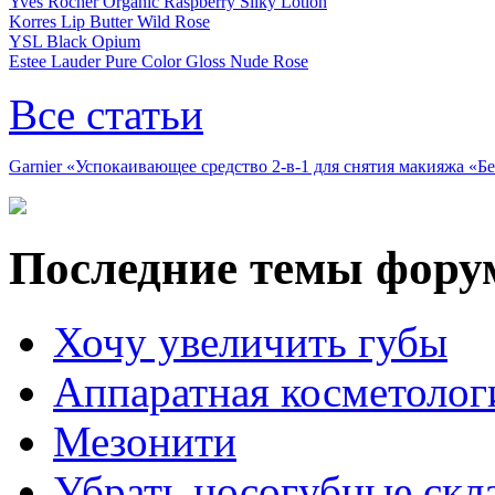
Yves Rocher Organic Raspberry Silky Lotion
Korres Lip Butter Wild Rose
YSL Black Opium
Estee Lauder Pure Color Gloss Nude Rose
Все статьи
Garnier «Успокаивающее средство 2-в-1 для снятия макияжа «
Последние темы фору
Хочу увеличить губы
Аппаратная косметолог
Мезонити
Убрать носогубные скл