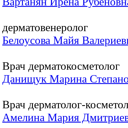
Вартанян Ирена Рубеновн
дерматовенеролог
Белоусова Майя Валериев
Врач дерматокосметолог
Данищук Марина Степано
Врач дерматолог-космето
Амелина Мария Дмитрие