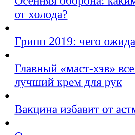
Осенняя оборона: каки
от холода?
Грипп 2019: чего ожида
Главный «маст-хэв» вс
лучший крем для рук
Вакцина избавит от ас