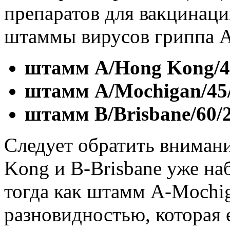
препаратов для вакцинаци
штаммы вирусов гриппа А
штамм
А/Hong Kong/4
штамм
А
/Mochigan/45
штамм В/Brisbane/60/2
Следует обратить вниман
Kong и В-Brisbane уже на
тогда как штамм А-Mochig
разновидностью, которая 