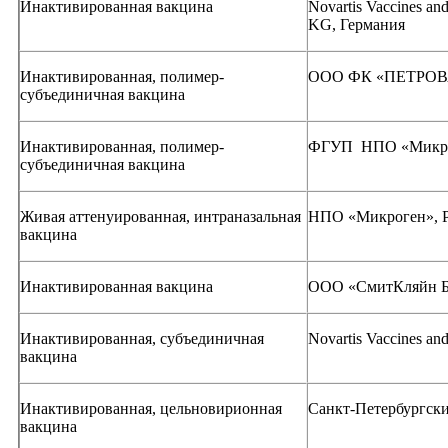
Инактивированная вакцина
Novartis Vaccines a
KG, Германия
Инактивированная, полимер-
ООО ФК «ПЕТРОВА
субъединичная вакцина
Инактивированная, полимер-
ФГУП НПО «Микрог
субъединичная вакцина
Живая аттенуированная, интраназальная
НПО «Микроген», Р
вакцина
Инактивированная вакцина
ООО «СмитКляйн Би
Инактивированная, субъединичная
Novartis Vaccines and
вакцина
Инактивированная, цельновирионная
Санкт-Петербургск
вакцина