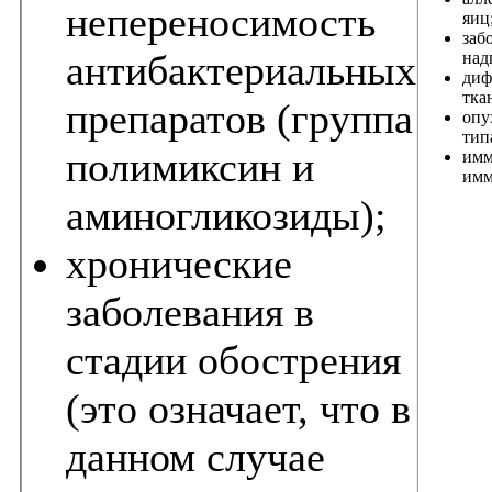
непереносимость
яиц
заб
антибактериальных
над
диф
тка
препаратов (группа
опу
тип
полимиксин и
имм
имм
аминогликозиды);
хронические
заболевания в
стадии обострения
(это означает, что в
данном случае