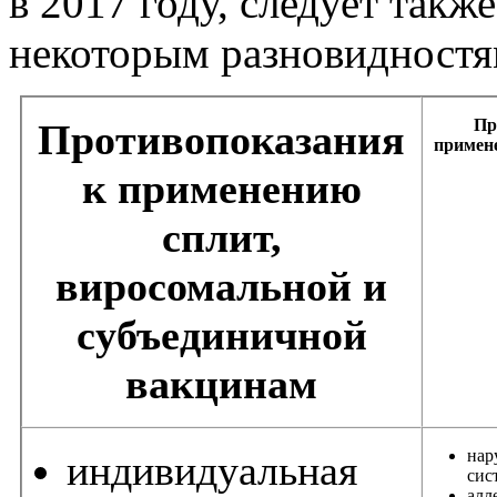
в 2017 году, следует такж
некоторым разновидностя
Пр
Противопоказания
примен
к применению
сплит,
виросомальной и
субъединичной
вакцинам
нар
индивидуальная
сис
алл