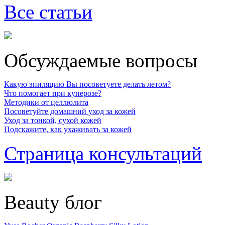
Все статьи
Обсуждаемые вопросы
Какую эпиляцию Вы посоветуете делать летом?
Что помогает при куперозе?
Методики от целлюлита
Посоветуйте домашний уход за кожей
Уход за тонкой, сухой кожей
Подскажите, как ухаживать за кожей
Страница консультаций
Beauty блог