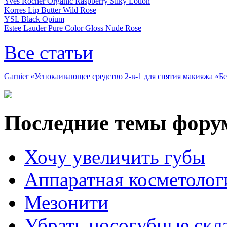
Yves Rocher Organic Raspberry Silky Lotion
Korres Lip Butter Wild Rose
YSL Black Opium
Estee Lauder Pure Color Gloss Nude Rose
Все статьи
Garnier «Успокаивающее средство 2-в-1 для снятия макияжа «
Последние темы фору
Хочу увеличить губы
Аппаратная косметолог
Мезонити
Убрать носогубные скл