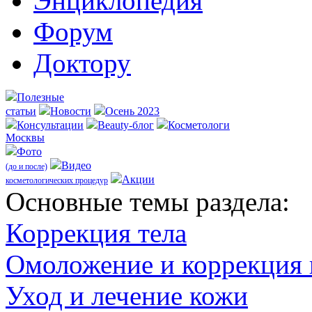
Энциклопедия
Форум
Доктору
Полезные
статьи
Новости
Осень 2023
Консультации
Beauty-блог
Косметологи
Москвы
Фото
Видео
(до и после)
Акции
косметологических процедур
Оcновные темы раздела:
Коррекция тела
Омоложение и коррекция
Уход и лечение кожи