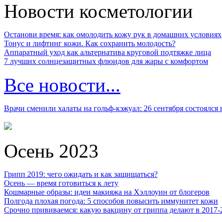
Новости косметологии
Останови время: как омолодить кожу рук в домашних условиях
Тонус и лифтинг кожи. Как сохранить молодость?
Аппаратный уход как альтернатива круговой подтяжке лица
7 лучших солнцезащитных флюидов для жары с комфортом
Все новости...
Врачи сменили халаты на гольф-кэжуал: 26 сентября состоялся
Осень 2023
Грипп 2019: чего ожидать и как защищаться?
Осень — время готовиться к лету
Кошмарные образы: идеи макияжа на Хэллоуин от блогеров
Полгода плохая погода: 5 способов повысить иммунитет кожи
Срочно прививаемся: какую вакцину от гриппа делают в 2017-