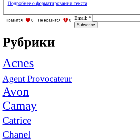
Подробнее о форматировании текста
Email:
*
Нравится
0
Не нравится
0
Рубрики
Acnes
Agent Provocateur
Avon
Camay
Catrice
Chanel