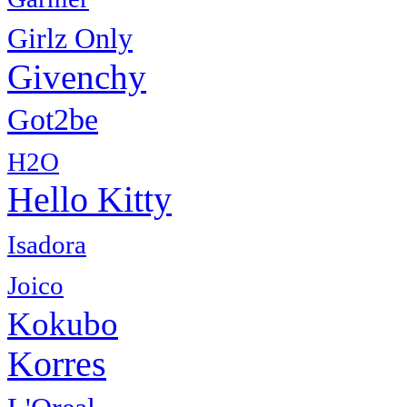
Girlz Only
Givenchy
Got2be
H2O
Hello Kitty
Isadora
Joico
Kokubo
Korres