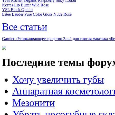
Yves Rocher Organic Raspberry Silky Lotion
Korres Lip Butter Wild Rose
YSL Black Opium
Estee Lauder Pure Color Gloss Nude Rose
Все статьи
Garnier «Успокаивающее средство 2-в-1 для снятия макияжа «
Последние темы фору
Хочу увеличить губы
Аппаратная косметолог
Мезонити
Убрать носогубные скл