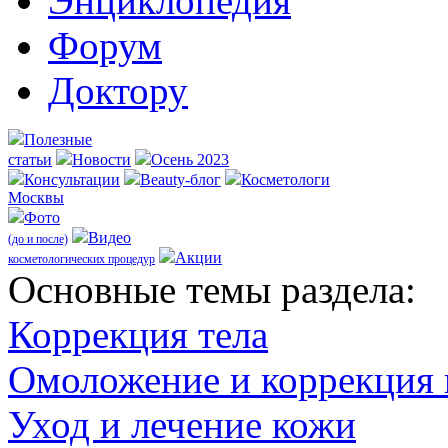
Энциклопедия
Форум
Доктору
Полезные
статьи
Новости
Осень 2023
Консультации
Beauty-блог
Косметологи
Москвы
Фото
Видео
(до и после)
Акции
косметологических процедур
Оcновные темы раздела:
Коррекция тела
Омоложение и коррекция
Уход и лечение кожи