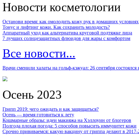
Новости косметологии
Останови время: как омолодить кожу рук в домашних условиях
Тонус и лифтинг кожи. Как сохранить молодость?
Аппаратный уход как альтернатива круговой подтяжке лица
7 лучших солнцезащитных флюидов для жары с комфортом
Все новости...
Врачи сменили халаты на гольф-кэжуал: 26 сентября состоялся
Осень 2023
Грипп 2019: чего ожидать и как защищаться?
Осень — время готовиться к лету
Кошмарные образы: идеи макияжа на Хэллоуин от блогеров
Полгода плохая погода: 5 способов повысить иммунитет кожи
Срочно прививаемся: какую вакцину от гриппа делают в 2017-