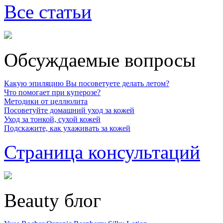
Все статьи
Обсуждаемые вопросы
Какую эпиляцию Вы посоветуете делать летом?
Что помогает при куперозе?
Методики от целлюлита
Посоветуйте домашний уход за кожей
Уход за тонкой, сухой кожей
Подскажите, как ухаживать за кожей
Страница консультаций
Beauty блог