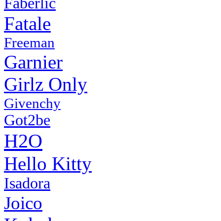
Faberlic
Fatale
Freeman
Garnier
Girlz Only
Givenchy
Got2be
H2O
Hello Kitty
Isadora
Joico