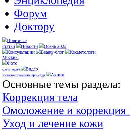
Энциклопедия
Форум
Доктору
Полезные
статьи
Новости
Осень 2023
Консультации
Beauty-блог
Косметологи
Москвы
Фото
Видео
(до и после)
Акции
косметологических процедур
Оcновные темы раздела:
Коррекция тела
Омоложение и коррекция
Уход и лечение кожи