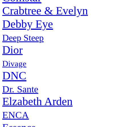
Crabtree & Evelyn
Debby Eye
Deep Steep
Dior
Divage
DNC
Dr. Sante
Elzabeth Arden
ENCA