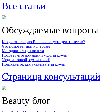
Все статьи
Обсуждаемые вопросы
Какую эпиляцию Вы посоветуете делать летом?
Что помогает при куперозе?
Методики от целлюлита
Посоветуйте домашний уход за кожей
Уход за тонкой, сухой кожей
Подскажите, как ухаживать за кожей
Страница консультаций
Beauty блог