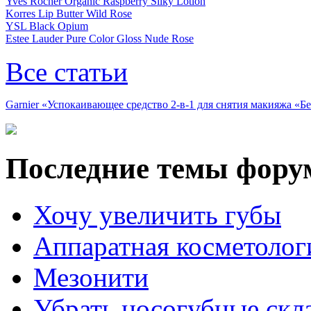
Yves Rocher Organic Raspberry Silky Lotion
Korres Lip Butter Wild Rose
YSL Black Opium
Estee Lauder Pure Color Gloss Nude Rose
Все статьи
Garnier «Успокаивающее средство 2-в-1 для снятия макияжа «
Последние темы фору
Хочу увеличить губы
Аппаратная косметолог
Мезонити
Убрать носогубные скл