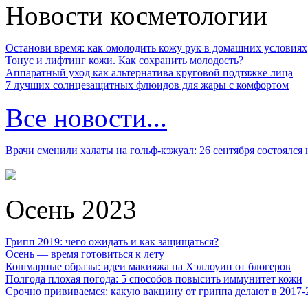
Новости косметологии
Останови время: как омолодить кожу рук в домашних условиях
Тонус и лифтинг кожи. Как сохранить молодость?
Аппаратный уход как альтернатива круговой подтяжке лица
7 лучших солнцезащитных флюидов для жары с комфортом
Все новости...
Врачи сменили халаты на гольф-кэжуал: 26 сентября состоялся
Осень 2023
Грипп 2019: чего ожидать и как защищаться?
Осень — время готовиться к лету
Кошмарные образы: идеи макияжа на Хэллоуин от блогеров
Полгода плохая погода: 5 способов повысить иммунитет кожи
Срочно прививаемся: какую вакцину от гриппа делают в 2017-