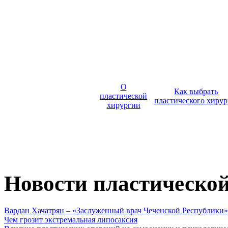
О
Как выбрать
пластической
пластического хирур
хирургии
Новости пластическо
Вардан Хачатрян – «Заслуженный врач Чеченской Республики»
Чем грозит экстремальная липосаксия