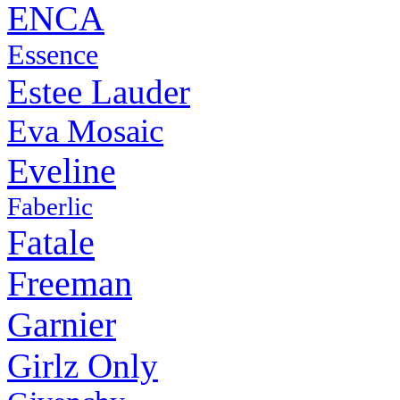
ENCA
Essence
Estee Lauder
Eva Mosaic
Eveline
Faberlic
Fatale
Freeman
Garnier
Girlz Only