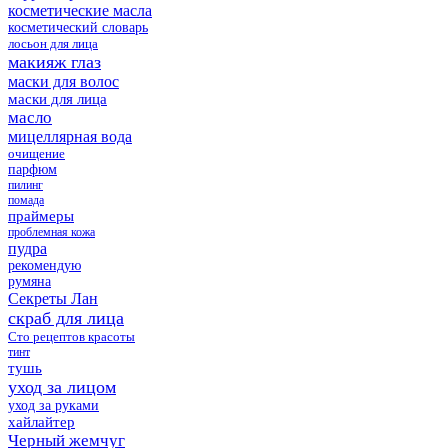
косметические масла
косметический словарь
лосьон для лица
макияж глаз
маски для волос
маски для лица
масло
мицеллярная вода
очищение
парфюм
пилинг
помада
праймеры
проблемная кожа
пудра
рекомендую
румяна
Секреты Лан
скраб для лица
Сто рецептов красоты
тинт
тушь
уход за лицом
уход за руками
хайлайтер
Черный жемчуг