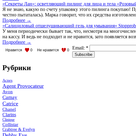
«Секреты Лан»: осветляющий пилинг для лица и тела «Розовы
Я не знаю, какую по счету упаковку этого пилинга покупаю! Пр
честно пытаталась). Марка говорит, что их средства изготовлен
Подробнее →
«Салициловый отшелушивающий гель для умывания» Stopproble
У меня периодически бывает так, что, несмотря на многочислен
на кассу. И ведь не подходит и не нравится, зато появляется во
Подробнее →
Email:
*
Нравится
0
Не нравится
0
Рубрики
Acnes
Agent Provocateur
Avon
Camay
Catrice
Chanel
Clarins
Clinique
Collistar
Crabtree & Evelyn
Debby Eye