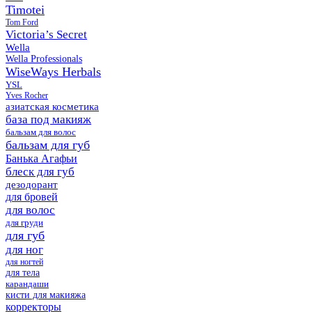
Timotei
Tom Ford
Victoria’s Secret
Wella
Wella Professionals
WiseWays Herbals
YSL
Yves Rocher
азиатская косметика
база под макияж
бальзам для волос
бальзам для губ
Банька Агафьи
блеск для губ
дезодорант
для бровей
для волос
для груди
для губ
для ног
для ногтей
для тела
карандаши
кисти для макияжа
корректоры