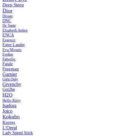
Deep Steep
Dior
Divage
DNC
Dr. Sante
Elzabeth Arden
ENCA
Essence
Estee Lauder
Eva Mosaic
Eveline
Faberlic
Fatale
Freeman
Garnier
Girlz Only
Givenchy
Got2be
H2O
Hello Kitty
Isadora
Joico
Kokubo
Korres
L'Oreal
Lady Speed Stick