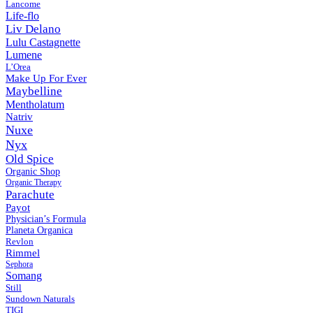
Lancome
Life-flo
Liv Delano
Lulu Castagnette
Lumene
L’Orea
Make Up For Ever
Maybelline
Mentholatum
Natriv
Nuxe
Nyx
Old Spice
Organic Shop
Organic Therapy
Parachute
Payot
Physiсian’s Formula
Planeta Organica
Revlon
Rimmel
Sephora
Somang
Still
Sundown Naturals
TIGI