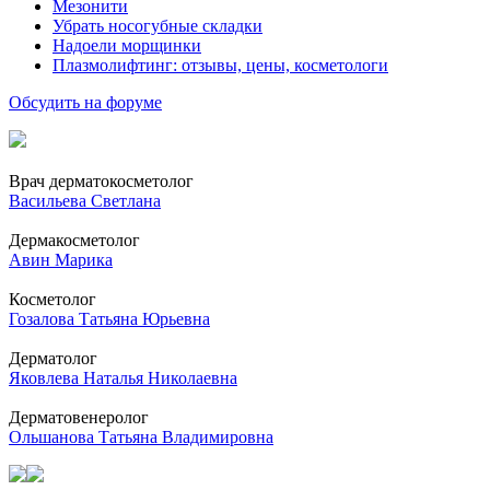
Мезонити
Убрать носогубные складки
Надоели морщинки
Плазмолифтинг: отзывы, цены, косметологи
Обсудить на форуме
Врач дерматокосметолог
Васильева Светлана
Дермакосметолог
Авин Марика
Косметолог
Гозалова Татьяна Юрьевна
Дерматолог
Яковлева Наталья Николаевна
Дерматовенеролог
Ольшанова Татьяна Владимировна