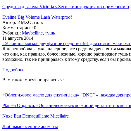
Средства для тела Victoria’s Secret: инструкция по применению
Eveline Big Volume Lash Waterproof
Автор:
ИМХОстиль
Комментариев: 0
Рубрики:
Maybelline
,
тушь
11 августа 2014
«Условно» мягкое двухфазное средство 3в1 для снятия макияжа г
Я перепробовала уже, наверное, все средства для снятия макияж
что они, как правило, более нежные, хорошо растворяют тушь и
возможно, так не придиралась к этому средству, если бы произ
Подробнее
Вам также могут понравиться:
«Облепиховое масло дня снятия лака» “DNC” – находка для пр
Planeta Organica: «Oрганическое масло моной де таити после э
Nuxe Eau Demaquillante Micellaire
Любимые осенние ароматы