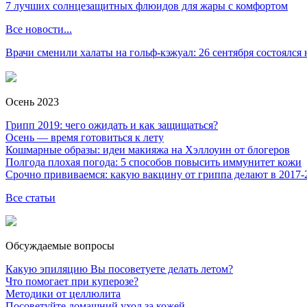
7 лучших солнцезащитных флюидов для жары с комфортом
Все новости...
Врачи сменили халаты на гольф-кэжуал: 26 сентября состоялся
Осень 2023
Грипп 2019: чего ожидать и как защищаться?
Осень — время готовиться к лету
Кошмарные образы: идеи макияжа на Хэллоуин от блогеров
Полгода плохая погода: 5 способов повысить иммунитет кожи
Срочно прививаемся: какую вакцину от гриппа делают в 2017-
Все статьи
Обсуждаемые вопросы
Какую эпиляцию Вы посоветуете делать летом?
Что помогает при куперозе?
Методики от целлюлита
Посоветуйте домашний уход за кожей