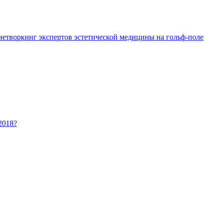
 нетворкинг экспертов эстетической медицины на гольф-поле
2018?