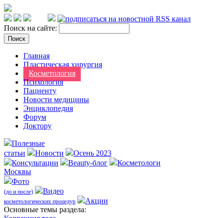
Поиск на сайте:
Главная
Пластическая хирургия
Косметология
Психология
Пациенту
Новости медицины
Энциклопедия
Форум
Доктору
Полезные
статьи
Новости
Осень 2023
Консультации
Beauty-блог
Косметологи
Москвы
Фото
Видео
(до и после)
Акции
косметологических процедур
Оcновные темы раздела: