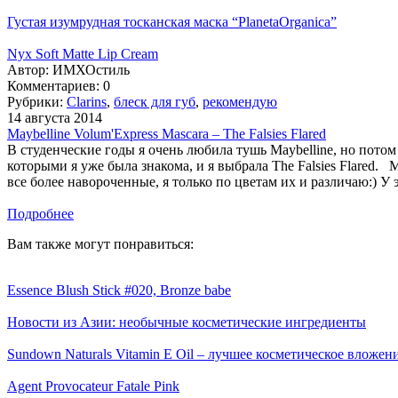
Густая изумрудная тосканская маска “PlanetaOrganica”
Nyx Soft Matte Lip Cream
Автор:
ИМХОстиль
Комментариев: 0
Рубрики:
Clarins
,
блеск для губ
,
рекомендую
14 августа 2014
Maybelline Volum'Express Mascara – The Falsies Flared
В студенческие годы я очень любила тушь Maybelline, но потом 
которыми я уже была знакома, и я выбрала The Falsies Flared.
все более навороченные, я только по цветам их и различаю:) У э
Подробнее
Вам также могут понравиться:
Essence Blush Stick #020, Bronze babe
Новости из Азии: необычные косметические ингредиенты
Sundown Naturals Vitamin E Oil – лучшее косметическое вложение
Agent Provocateur Fatale Pink