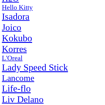
Hello Kitty
Isadora
Joico
Kokubo
Korres
L'Oreal
Lady Speed Stick
Lancome
Life-flo
Liv Delano