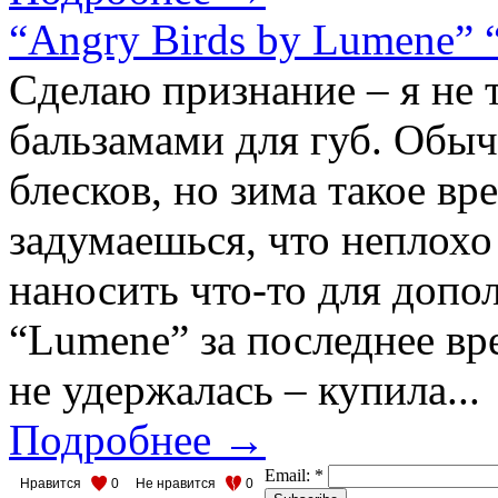
“Angry Birds by Lumene” “
Сделаю признание – я не 
бальзамами для губ. Обыч
блесков, но зима такое вр
задумаешься, что неплохо
наносить что-то для допо
“Lumene” за последнее вр
не удержалась – купила...
Подробнее →
Email:
*
Нравится
0
Не нравится
0