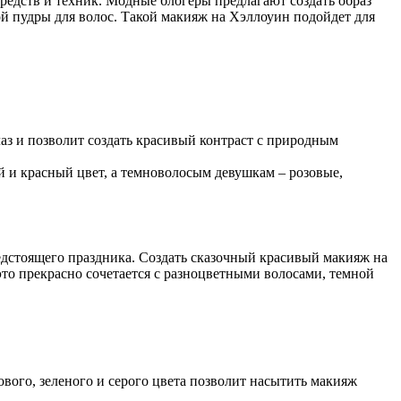
едств и техник. Модные блогеры предлагают создать образ
й пудры для волос. Такой макияж на Хэллоуин подойдет для
лаз и позволит создать красивый контраст с природным
 и красный цвет, а темноволосым девушкам – розовые,
едстоящего праздника. Создать сказочный красивый макияж на
это прекрасно сочетается с разноцветными волосами, темной
ового, зеленого и серого цвета позволит насытить макияж