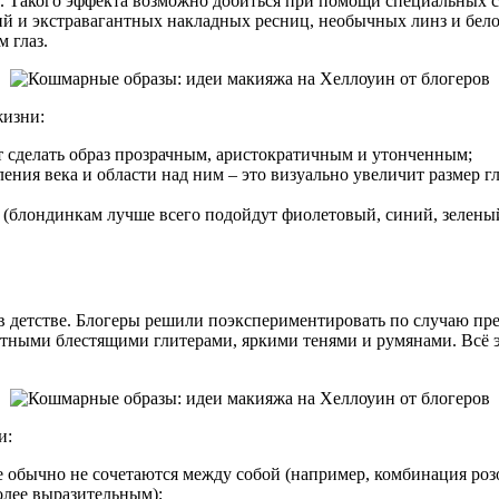
Такого эффекта возможно добиться при помощи специальных ср
ий и экстравагантных накладных ресниц, необычных линз и бело
 глаз.
жизни:
т сделать образ прозрачным, аристократичным и утонченным;
ения века и области над ним – это визуально увеличит размер г
(блондинкам лучше всего подойдут фиолетовый, синий, зеленый
в детстве. Блогеры решили поэкспериментировать по случаю пр
ветными блестящими глитерами, яркими тенями и румянами. Всё 
и:
е обычно не сочетаются между собой (например, комбинация роз
более выразительным);