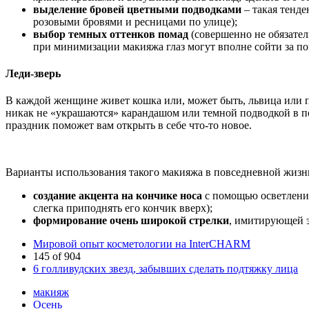
выделение бровей цветными подводками
– такая тенде
розовыми бровями и ресницами по улице);
выбор темных оттенков помад
(совершенно не обязател
при минимизации макияжа глаз могут вполне сойти за по
Леди-зверь
В каждой женщине живет кошка или, может быть, львица или п
никак не «украшаются» карандашом или темной подводкой в п
праздник поможет вам открыть в себе что-то новое.
Варианты использования такого макияжа в повседневной жизн
создание акцента на кончике носа
с помощью осветления
слегка приподнять его кончик вверх);
формирование очень широкой стрелки
, имитирующей э
Мировой опыт косметологии на InterCHARM
145 of 904
6 голливудских звезд, забывших сделать подтяжку лица
макияж
Осень