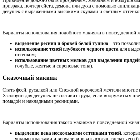
Привидение должно быть прозрачным, холодным и воздушным. 
призрака, полтергейста, демона или духа с помощью аппликац
девушек с выраженными высокими скулами и светлым оттенком
Варианты использования подобного макияжа в повседневной 
выделение ресниц и бровей белой тушью
– это позволи
использование теней глубокого черного цвета
для выдел
оттенком;
использование цветных мелков для выделения прядей
голубые, желтые и сиреневые тона).
Сказочный макияж
Стать феей, русалкой или Снежной королевой мечтали многие 
Хэллоуин для девушек не составит труда, если вооружиться ц
помадой и накладными ресницами.
Варианты использования такого макияжа в повседневной жизн
выделение века несколькими оттенками теней
, которы
яркими красками и визуализировать взгляд, сделать его 