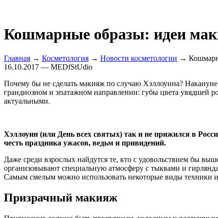
Кошмарные образы: идеи маки
Главная
→
Косметология
→
Новости косметологии
→ Кошмарны
16.10.2017 — MEDfStUdio
Почему бы не сделать макияж по случаю Хэллоуина? Накануне
грандиозном и эпатажном направлении: губы цвета увядшей роз
актуальными.
Хэллоуин (или День всех святых) так и не прижился в Росс
честь праздника ужасов, ведьм и привидений.
Даже среди взрослых найдутся те, кто с удовольствием бы выш
организовывают специальную атмосферу с тыквами и гирлянда
Самым смелым можно использовать некоторые виды техники и
Призрачный макияж