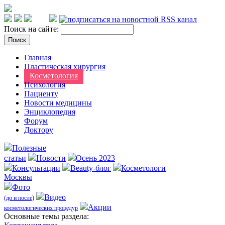
Поиск на сайте:
Главная
Пластическая хирургия
Косметология
Психология
Пациенту
Новости медицины
Энциклопедия
Форум
Доктору
Полезные
статьи
Новости
Осень 2023
Консультации
Beauty-блог
Косметологи
Москвы
Фото
Видео
(до и после)
Акции
косметологических процедур
Оcновные темы раздела: