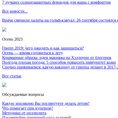
7 лучших солнцезащитных флюидов для жары с комфортом
Все новости...
Врачи сменили халаты на гольф-кэжуал: 26 сентября состоялся
Осень 2023
Грипп 2019: чего ожидать и как защищаться?
Осень — время готовиться к лету
Кошмарные образы: идеи макияжа на Хэллоуин от блогеров
Полгода плохая погода: 5 способов повысить иммунитет кожи
Срочно прививаемся: какую вакцину от гриппа делают в 2017-
Все статьи
Обсуждаемые вопросы
Какую эпиляцию Вы посоветуете делать летом?
Что помогает при куперозе?
Методики от целлюлита
Посоветуйте домашний уход за кожей