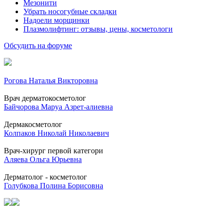
Мезонити
Убрать носогубные складки
Надоели морщинки
Плазмолифтинг: отзывы, цены, косметологи
Обсудить на форуме
Рогова Наталья Викторовна
Врач дерматокосметолог
Байчорова Маруа Азрет-алиевна
Дермакосметолог
Колпаков Николай Николаевич
Врач-хирург первой категори
Аляева Ольга Юрьевна
Дерматолог - косметолог
Голубкова Полина Борисовна