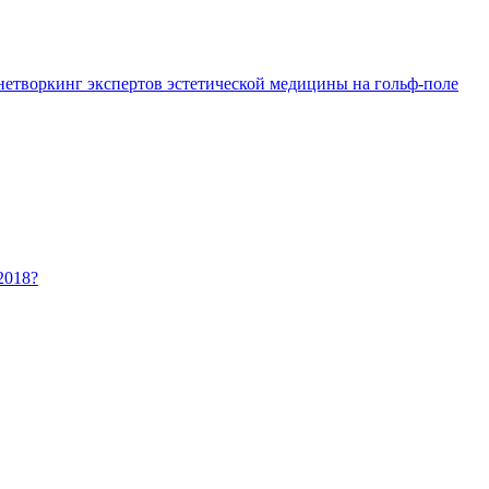
 нетворкинг экспертов эстетической медицины на гольф-поле
2018?