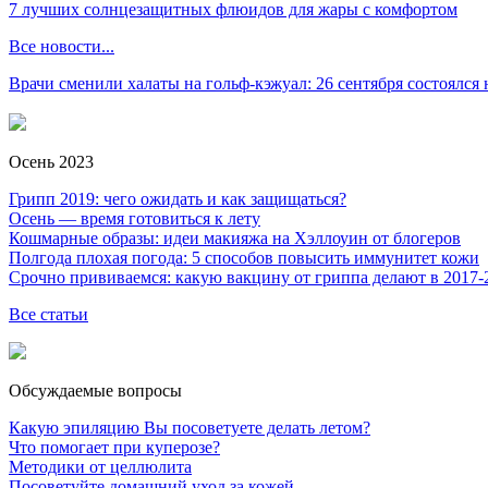
7 лучших солнцезащитных флюидов для жары с комфортом
Все новости...
Врачи сменили халаты на гольф-кэжуал: 26 сентября состоялся
Осень 2023
Грипп 2019: чего ожидать и как защищаться?
Осень — время готовиться к лету
Кошмарные образы: идеи макияжа на Хэллоуин от блогеров
Полгода плохая погода: 5 способов повысить иммунитет кожи
Срочно прививаемся: какую вакцину от гриппа делают в 2017-
Все статьи
Обсуждаемые вопросы
Какую эпиляцию Вы посоветуете делать летом?
Что помогает при куперозе?
Методики от целлюлита
Посоветуйте домашний уход за кожей