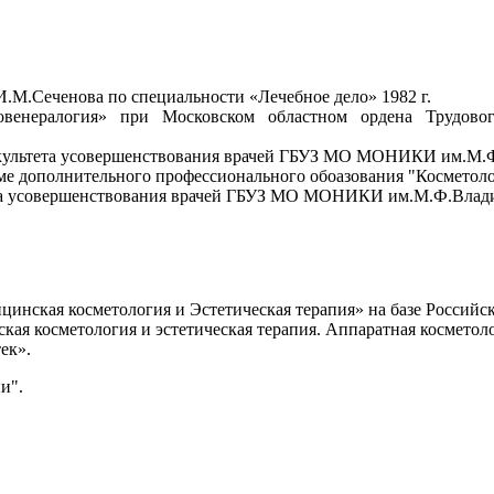
.М.Сеченова по специальности «Лечебное дело» 1982 г.
венералогия» при Московском областном ордена Трудового
акультета усовершенствования врачей ГБУЗ МО МОНИКИ им.М.Ф
е дополнительного профессионального обоазования "Косметолог
ета усовершенствования врачей ГБУЗ МО МОНИКИ им.М.Ф.Влади
нская косметология и Эстетическая терапия» на базе Российс
я косметология и эстетическая терапия. Аппаратная косметоло
ек».
и".