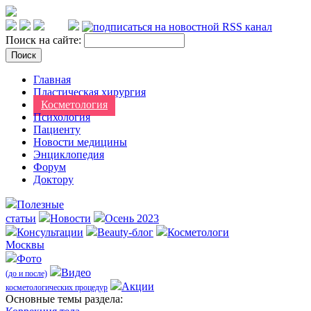
Поиск на сайте:
Главная
Пластическая хирургия
Косметология
Психология
Пациенту
Новости медицины
Энциклопедия
Форум
Доктору
Полезные
статьи
Новости
Осень 2023
Консультации
Beauty-блог
Косметологи
Москвы
Фото
Видео
(до и после)
Акции
косметологических процедур
Оcновные темы раздела: