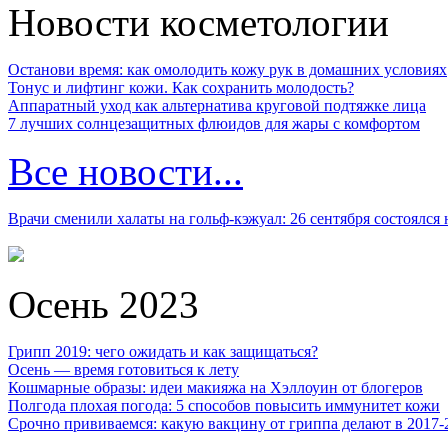
Новости косметологии
Останови время: как омолодить кожу рук в домашних условиях
Тонус и лифтинг кожи. Как сохранить молодость?
Аппаратный уход как альтернатива круговой подтяжке лица
7 лучших солнцезащитных флюидов для жары с комфортом
Все новости...
Врачи сменили халаты на гольф-кэжуал: 26 сентября состоялся
Осень 2023
Грипп 2019: чего ожидать и как защищаться?
Осень — время готовиться к лету
Кошмарные образы: идеи макияжа на Хэллоуин от блогеров
Полгода плохая погода: 5 способов повысить иммунитет кожи
Срочно прививаемся: какую вакцину от гриппа делают в 2017-