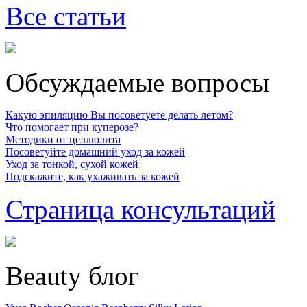
Все статьи
Обсуждаемые вопросы
Какую эпиляцию Вы посоветуете делать летом?
Что помогает при куперозе?
Методики от целлюлита
Посоветуйте домашний уход за кожей
Уход за тонкой, сухой кожей
Подскажите, как ухаживать за кожей
Страница консультаций
Beauty блог