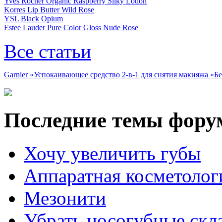
Yves Rocher Organic Raspberry Silky Lotion
Korres Lip Butter Wild Rose
YSL Black Opium
Estee Lauder Pure Color Gloss Nude Rose
Все статьи
Garnier «Успокаивающее средство 2-в-1 для снятия макияжа «
Последние темы фору
Хочу увеличить губы
Аппаратная косметолог
Мезонити
Убрать носогубные скл