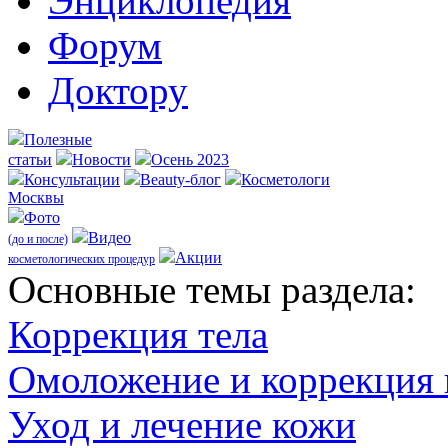
Энциклопедия
Форум
Доктору
Полезные
статьи
Новости
Осень 2023
Консультации
Beauty-блог
Косметологи
Москвы
Фото
Видео
(до и после)
Акции
косметологических процедур
Оcновные темы раздела:
Коррекция тела
Омоложение и коррекция
Уход и лечение кожи