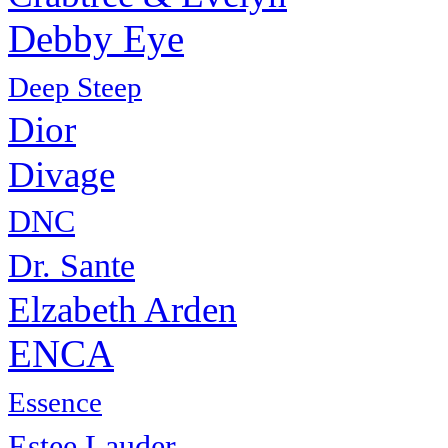
Debby Eye
Deep Steep
Dior
Divage
DNC
Dr. Sante
Elzabeth Arden
ENCA
Essence
Estee Lauder