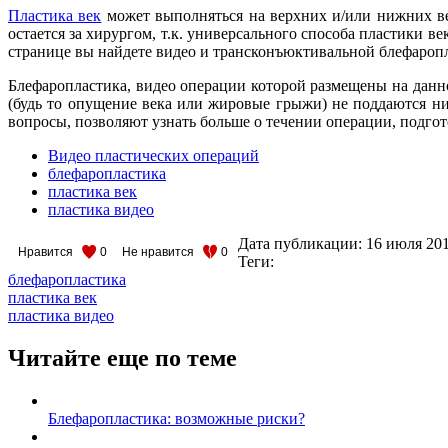
Пластика век
может выполняться на верхних и/или нижних ве
остается за хирургом, т.к. универсального способа пластики в
странице вы найдете видео и трансконъюктивальной блефаропл
Блефаропластика, видео операции которой размещены на данно
(будь то опущение века или жировые грыжи) не поддаются ни
вопросы, позволяют узнать больше о течении операции, подгот
Видео пластических операций
блефаропластика
пластика век
пластика видео
Дата публикации:
16 июля 20
Нравится
0
Не нравится
0
Теги:
блефаропластика
пластика век
пластика видео
Читайте еще по теме
Блефаропластика: возможные риски?