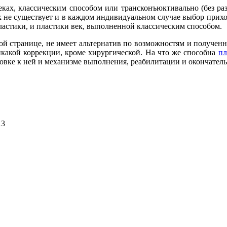
ках, классическим способом или трансконъюктивально (без ра
ек не существует и в каждом индивидуальном случае выбор приход
астики, и пластики век, выполненной классическим способом.
й странице, не имеет альтернатив по возможностям и полученном
какой коррекции, кроме хирургической. На что же способна
пл
овке к ней и механизме выполнения, реабилитации и окончатель
13