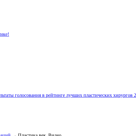
тике!
льтаты голосования в рейтинге лучших пластических хирургов 
раций
→ Пластика век. Видео.