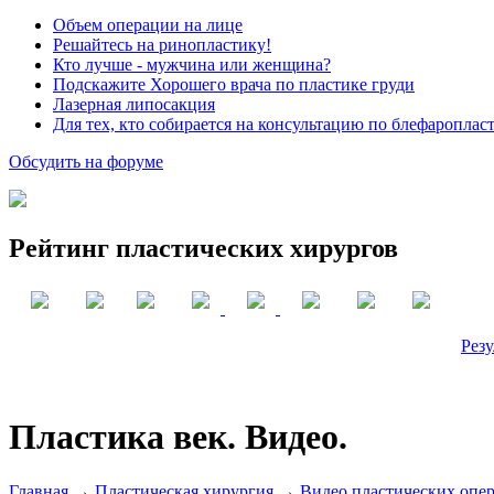
Объем операции на лице
Решайтесь на ринопластику!
Кто лучше - мужчина или женщина?
Подскажите Хорошего врача по пластике груди
Лазерная липосакция
Для тех, кто собирается на консультацию по блефароплас
Обсудить на форуме
Рейтинг пластических хирургов
Резу
Пластика век. Видео.
Главная
→
Пластическая хирургия
→
Видео пластических опе