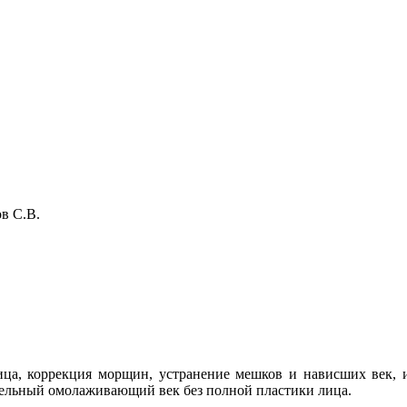
в С.В.
ца, коррекция морщин, устранение мешков и нависших век, из
тельный омолаживающий век без полной пластики лица.