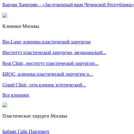
Вардан Хачатрян – «Заслуженный врач Чеченской Республики»
Клиники Москвы
Bio-Laser, клиника пластической хирургии
Институт пластической хирургии, медицинский...
Real Clinic, институт пластической хирургии...
БИОС, клиника пластической хирургии и...
Grand Clinic, сеть клиник эстетической...
Все клиники
Пластические хирурги Москвы
Бабаян Гайк Павлович