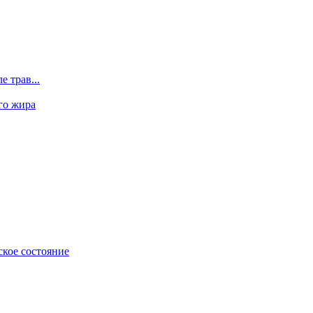
 трав...
го жира
ское состояние