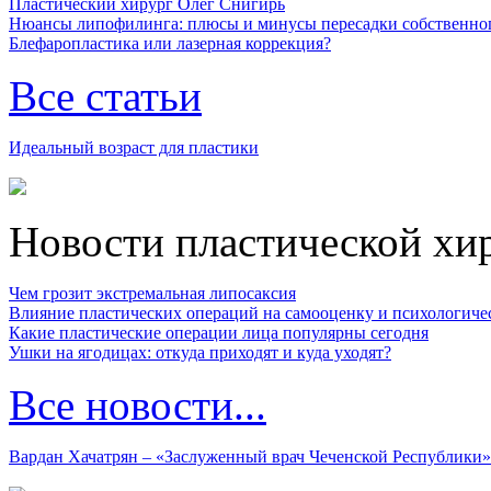
Пластический хирург Олег Снигирь
Нюансы липофилинга: плюсы и минусы пересадки собственно
Блефаропластика или лазерная коррекция?
Все статьи
Идеальный возраст для пластики
Новости пластической хи
Чем грозит экстремальная липосаксия
Влияние пластических операций на самооценку и психологиче
Какие пластические операции лица популярны сегодня
Ушки на ягодицах: откуда приходят и куда уходят?
Все новости...
Вардан Хачатрян – «Заслуженный врач Чеченской Республики»