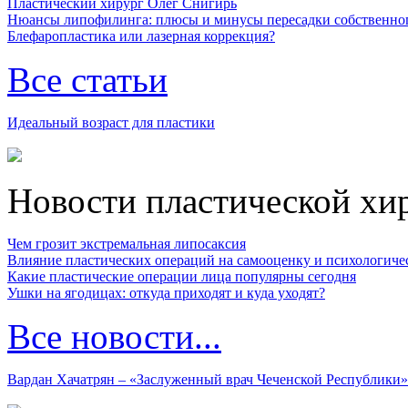
Пластический хирург Олег Снигирь
Нюансы липофилинга: плюсы и минусы пересадки собственно
Блефаропластика или лазерная коррекция?
Все статьи
Идеальный возраст для пластики
Новости пластической хи
Чем грозит экстремальная липосаксия
Влияние пластических операций на самооценку и психологиче
Какие пластические операции лица популярны сегодня
Ушки на ягодицах: откуда приходят и куда уходят?
Все новости...
Вардан Хачатрян – «Заслуженный врач Чеченской Республики»