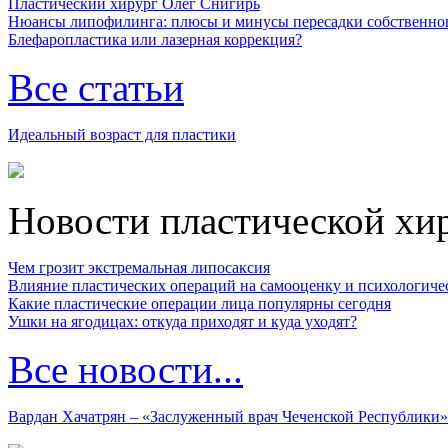
Пластический хирург Олег Снигирь
Нюансы липофилинга: плюсы и минусы пересадки собственно
Блефаропластика или лазерная коррекция?
Все статьи
Идеальный возраст для пластики
Новости пластической хи
Чем грозит экстремальная липосаксия
Влияние пластических операций на самооценку и психологиче
Какие пластические операции лица популярны сегодня
Ушки на ягодицах: откуда приходят и куда уходят?
Все новости...
Вардан Хачатрян – «Заслуженный врач Чеченской Республики»