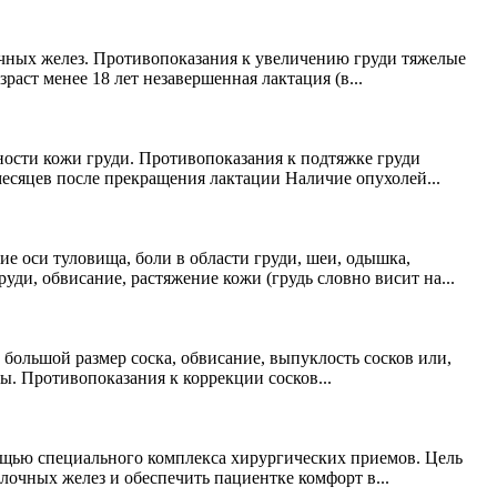
чных желез. Противопоказания к увеличению груди тяжелые
ст менее 18 лет незавершенная лактация (в...
ности кожи груди. Противопоказания к подтяжке груди
есяцев после прекращения лактации Наличие опухолей...
е оси туловища, боли в области груди, шеи, одышка,
ди, обвисание, растяжение кожи (грудь словно висит на...
 большой размер соска, обвисание, выпуклость сосков или,
лы. Противопоказания к коррекции сосков...
ощью специального комплекса хирургических приемов. Цель
лочных желез и обеспечить пациентке комфорт в...