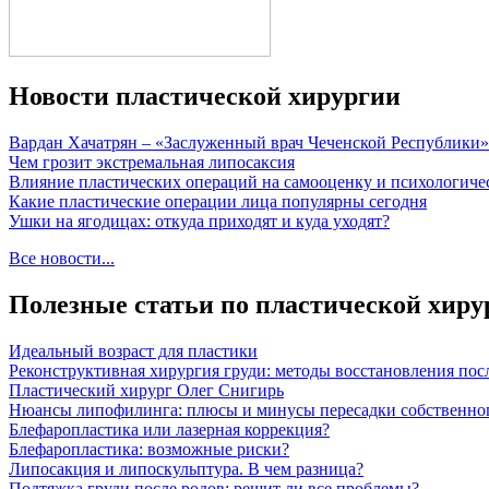
Новости пластической хирургии
Вардан Хачатрян – «Заслуженный врач Чеченской Республики»
Чем грозит экстремальная липосаксия
Влияние пластических операций на самооценку и психологиче
Какие пластические операции лица популярны сегодня
Ушки на ягодицах: откуда приходят и куда уходят?
Все новости...
Полезные статьи по пластической хиру
Идеальный возраст для пластики
Реконструктивная хирургия груди: методы восстановления пос
Пластический хирург Олег Снигирь
Нюансы липофилинга: плюсы и минусы пересадки собственно
Блефаропластика или лазерная коррекция?
Блефаропластика: возможные риски?
Липосакция и липоскульптура. В чем разница?
Подтяжка груди после родов: решит ли все проблемы?