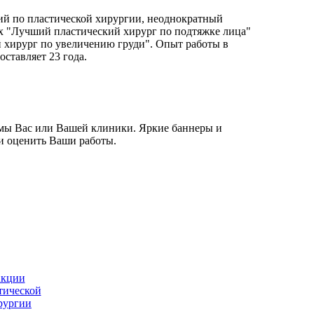
ий по пластической хирургии, неоднократный
х "Лучший пластический хирург по подтяжке лица"
 хирург по увеличению груди". Опыт работы в
оставляет 23 года.
мы Вас или Вашей клиники. Яркие баннеры и
 и оценить Ваши работы.
кции
тической
рургии