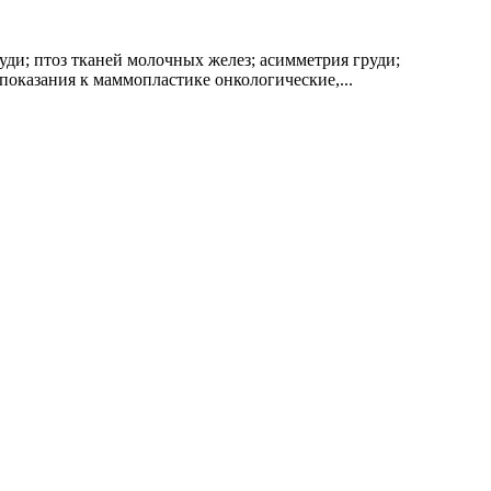
ди; птоз тканей молочных желез; асимметрия груди;
показания к маммопластике онкологические,...