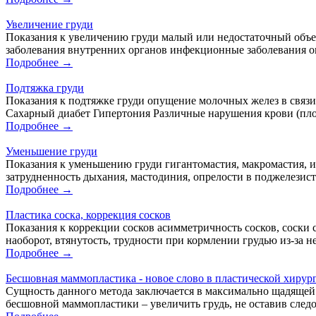
Увеличение груди
Показания к увеличению груди малый или недостаточный объе
заболевания внутренних органов инфекционные заболевания онк
Подробнее →
Подтяжка груди
Показания к подтяжке груди опущение молочных желез в связи 
Сахарный диабет Гипертония Различные нарушения крови (плох
Подробнее →
Уменьшение груди
Показания к уменьшению груди гигантомастия, макромастия, из
затрудненность дыхания, мастодиния, опрелости в поджелезисто
Подробнее →
Пластика соска, коррекция сосков
Показания к коррекции сосков асимметричность сосков, соски с
наоборот, втянутость, трудности при кормлении грудью из-за н
Подробнее →
Бесшовная маммопластика - новое слово в пластической хирур
Сущность данного метода заключается в максимально щадящей
бесшовной маммопластики – увеличить грудь, не оставив след