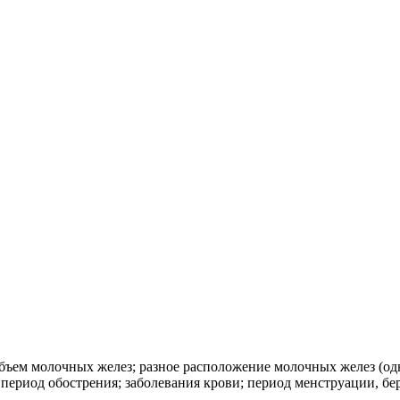
объем молочных желез; разное расположение молочных желез (о
период обострения; заболевания крови; период менструации, бер