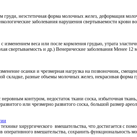
м груди, неэстетичная форма молочных желез, деформация моло
ологические заболевания нарушения свертываемости крови возра
с изменением веса или после кормления грудью, утрата эластич
ая свертываемость и др.) Венерические заболевания Менее 12 м
менение осанки и чрезмерная нагрузка на позвоночник, смещени
й складке, разные объемы молочных желез, некрасивая форма гру
 неровным контуром, недостаток ткани соска, избыточная ткань,
еразвитого или чрезмерно развитого соска, большой размер арео
гии
 технике хирургического вмешательства, что достигается с пом
ов оперативного вмешательства, сохранить функциональность мо