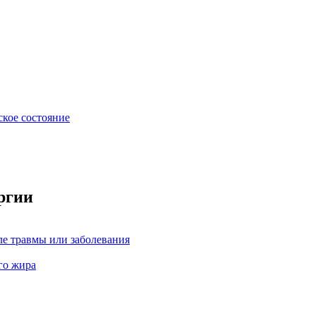
ское состояние
ргии
ле травмы или заболевания
го жира