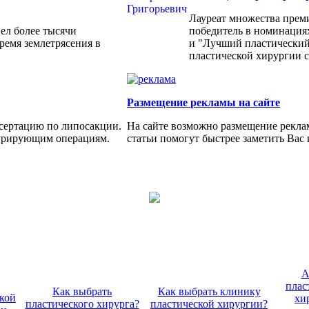
Лауреат множества прем
ел более тысячи
победитель в номинация
ремя землетрясения в
и "Лучший пластический
пластической хирургии с
Размещение рекламы на сайте
сертацию по липосакции.
На сайте возможно размещение рекла
турирующим операциям.
статьи помогут быстрее заметить Вас
А
плас
Как выбрать
Как выбрать клинику
кой
хи
пластического хирурга?
пластической хирургии?