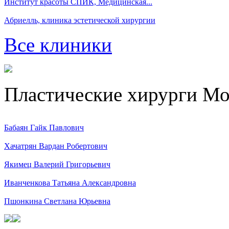
Институт красоты СПИК, Медицинская...
Абриелль, клиника эстетической хирургии
Все клиники
Пластические хирурги М
Бабаян Гайк Павлович
Хачатрян Вардан Робертович
Якимец Валерий Григорьевич
Иванченкова Татьяна Александровна
Пшонкина Светлана Юрьевна