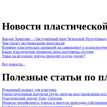
Новости пластическо
Вардан Хачатрян – «Заслуженный врач Чеченской Республики»
Чем грозит экстремальная липосаксия
Влияние пластических операций на самооценку и психологиче
Какие пластические операции лица популярны сегодня
Ушки на ягодицах: откуда приходят и куда уходят?
Все новости...
Полезные статьи по п
Идеальный возраст для пластики
Реконструктивная хирургия груди: методы восстановления пос
Пластический хирург Олег Снигирь
Нюансы липофилинга: плюсы и минусы пересадки собственно
Блефаропластика или лазерная коррекция?