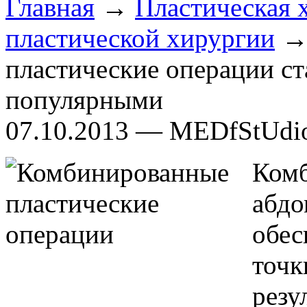
Главная
→
Пластическая 
пластической хирургии
→ 
пластические операции ст
популярными
07.10.2013 — MEDfStUdi
Ком
абд
обес
точ
рез