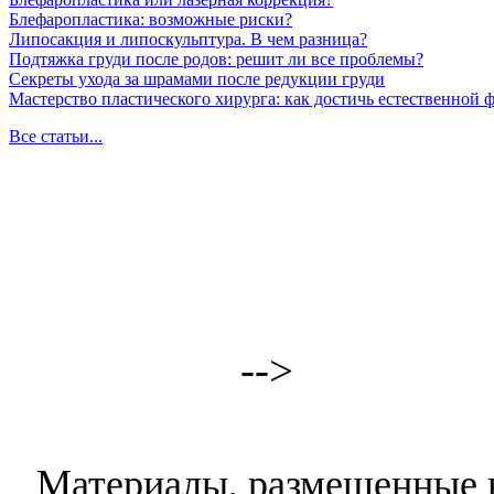
Блефаропластика: возможные риски?
Липосакция и липоскульптура. В чем разница?
Подтяжка груди после родов: решит ли все проблемы?
Секреты ухода за шрамами после редукции груди
Мастерство пластического хирурга: как достичь естественной
Все статьи...
-->
Материалы, размещенные н