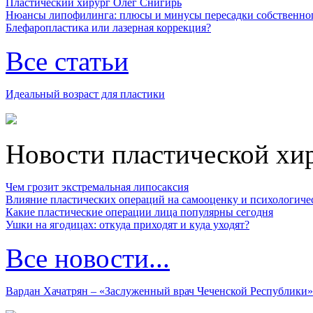
Пластический хирург Олег Снигирь
Нюансы липофилинга: плюсы и минусы пересадки собственно
Блефаропластика или лазерная коррекция?
Все статьи
Идеальный возраст для пластики
Новости пластической хи
Чем грозит экстремальная липосаксия
Влияние пластических операций на самооценку и психологиче
Какие пластические операции лица популярны сегодня
Ушки на ягодицах: откуда приходят и куда уходят?
Все новости...
Вардан Хачатрян – «Заслуженный врач Чеченской Республики»