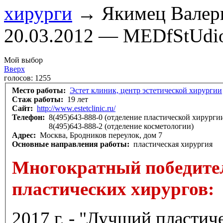
хирурги
→ Якимец Валери
20.03.2012 — MEDfStUdi
Мой выбор
Вверх
голосов:
1255
Место работы:
Эстет клиник, центр эстетической хирургии
Стаж работы:
19 лет
Сайт:
http://www.estetclinic.ru/
Телефон:
8(495)643-888-0 (отделение пластической хирурги
8(495)643-888-2 (отделение косметологии)
Адрес:
Москва, Бродников переулок, дом 7
Основные направления работы:
пластическая хирургия
Многократный победите
пластических хирургов:
2017 г. - "Лучший пласти