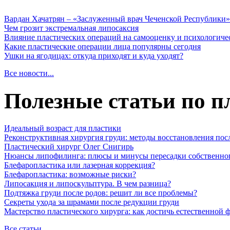
Вардан Хачатрян – «Заслуженный врач Чеченской Республики»
Чем грозит экстремальная липосаксия
Влияние пластических операций на самооценку и психологиче
Какие пластические операции лица популярны сегодня
Ушки на ягодицах: откуда приходят и куда уходят?
Все новости...
Полезные статьи по п
Идеальный возраст для пластики
Реконструктивная хирургия груди: методы восстановления пос
Пластический хирург Олег Снигирь
Нюансы липофилинга: плюсы и минусы пересадки собственно
Блефаропластика или лазерная коррекция?
Блефаропластика: возможные риски?
Липосакция и липоскульптура. В чем разница?
Подтяжка груди после родов: решит ли все проблемы?
Секреты ухода за шрамами после редукции груди
Мастерство пластического хирурга: как достичь естественной
Все статьи...