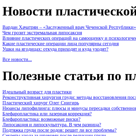
Новости пластическо
Вардан Хачатрян – «Заслуженный врач Чеченской Республики»
Чем грозит экстремальная липосаксия
Влияние пластических операций на самооценку и психологиче
Какие пластические операции лица популярны сегодня
Ушки на ягодицах: откуда приходят и куда уходят?
Все новости...
Полезные статьи по п
Идеальный возраст для пластики
Реконструктивная хирургия груди: методы восстановления пос
Пластический хирург Олег Снигирь
Нюансы липофилинга: плюсы и минусы пересадки собственно
Блефаропластика или лазерная коррекция?
Блефаропластика: возможные риски?
Липосакция и липоскульптура. В чем разница?
Подтяжка груди после родов: решит ли все проблемы?
Секреты ухода за шрамами после редукции груди