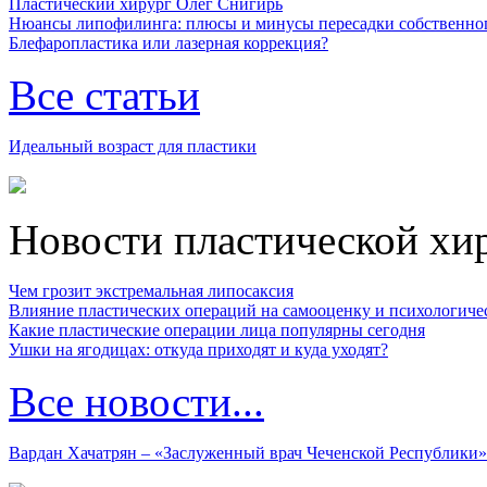
Пластический хирург Олег Снигирь
Нюансы липофилинга: плюсы и минусы пересадки собственно
Блефаропластика или лазерная коррекция?
Все статьи
Идеальный возраст для пластики
Новости пластической хи
Чем грозит экстремальная липосаксия
Влияние пластических операций на самооценку и психологиче
Какие пластические операции лица популярны сегодня
Ушки на ягодицах: откуда приходят и куда уходят?
Все новости...
Вардан Хачатрян – «Заслуженный врач Чеченской Республики»