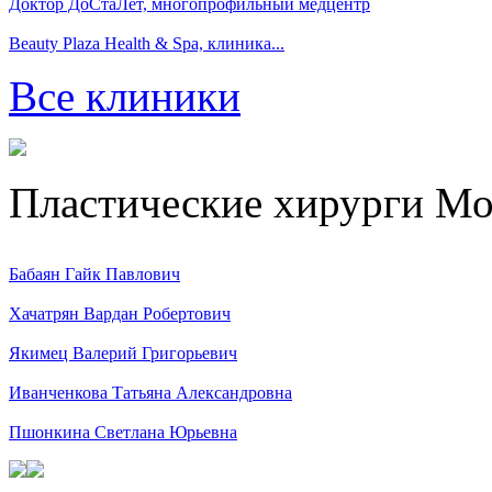
Доктор ДоСтаЛет, многопрофильный медцентр
Beauty Plaza Health & Spa, клиника...
Все клиники
Пластические хирурги М
Бабаян Гайк Павлович
Хачатрян Вардан Робертович
Якимец Валерий Григорьевич
Иванченкова Татьяна Александровна
Пшонкина Светлана Юрьевна