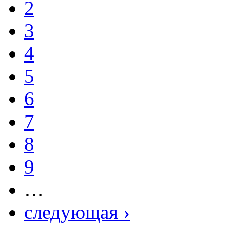
2
3
4
5
6
7
8
9
…
следующая ›