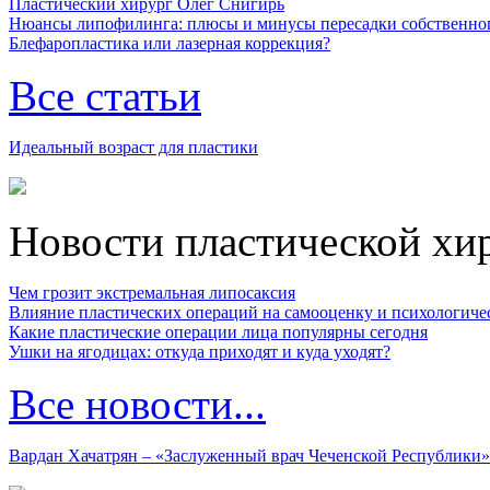
Пластический хирург Олег Снигирь
Нюансы липофилинга: плюсы и минусы пересадки собственно
Блефаропластика или лазерная коррекция?
Все статьи
Идеальный возраст для пластики
Новости пластической хи
Чем грозит экстремальная липосаксия
Влияние пластических операций на самооценку и психологиче
Какие пластические операции лица популярны сегодня
Ушки на ягодицах: откуда приходят и куда уходят?
Все новости...
Вардан Хачатрян – «Заслуженный врач Чеченской Республики»