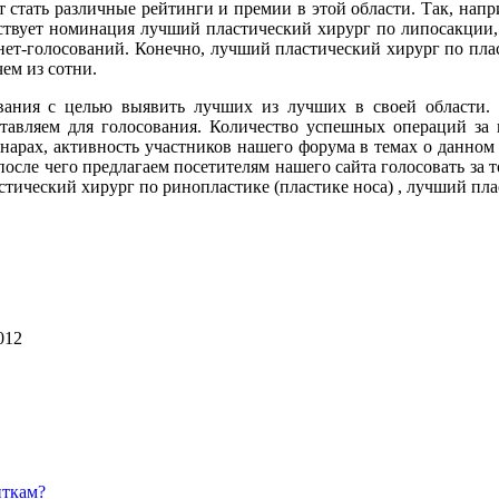
стать различные рейтинги и премии в этой области. Так, напр
ствует номинация лучший пластический хирург по липосакции, 
нет-голосований. Конечно, лучший пластический хирург по пл
чем из сотни.
ния с целью выявить лучших из лучших в своей области. 
дставляем для голосования. Количество успешных операций за
нарах, активность участников нашего форума в темах о данном
после чего предлагаем посетителям нашего сайта голосовать за 
стический хирург по ринопластике (пластике носа) , лучший пл
012
нткам?