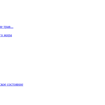
 трав...
го жира
ское состояние