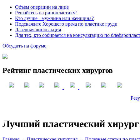
Объем операции на лице
Решайтесь на ринопластику!
Кто лучше - мужчина или женщина?
Подскажите Хорошего врача по пластике груди
Лазерная липосакция
Для тех, кто собирается на консультацию по блефароплас
Обсудить на форуме
Рейтинг пластических хирургов
Резу
Лучший пластический хирург:
Главная
→
Пластическая хирургия
→
Полезные статьи по плас