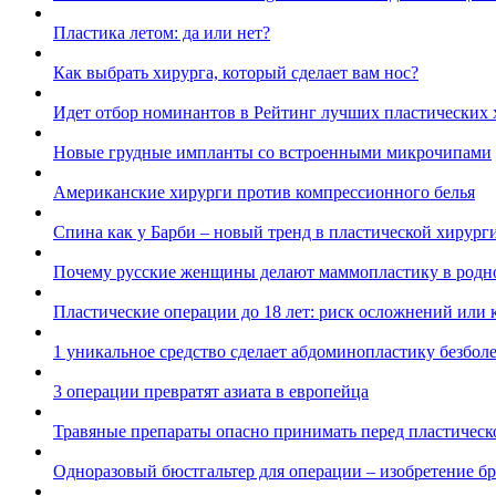
Пластика летом: да или нет?
Как выбрать хирурга, который сделает вам нос?
Идет отбор номинантов в Рейтинг лучших пластических 
Новые грудные импланты со встроенными микрочипами
Американские хирурги против компрессионного белья
Спина как у Барби – новый тренд в пластической хирург
Почему русские женщины делают маммопластику в родно
Пластические операции до 18 лет: риск осложнений или 
1 уникальное средство сделает абдоминопластику безбол
3 операции превратят азиата в европейца
Травяные препараты опасно принимать перед пластическ
Одноразовый бюстгальтер для операции – изобретение б