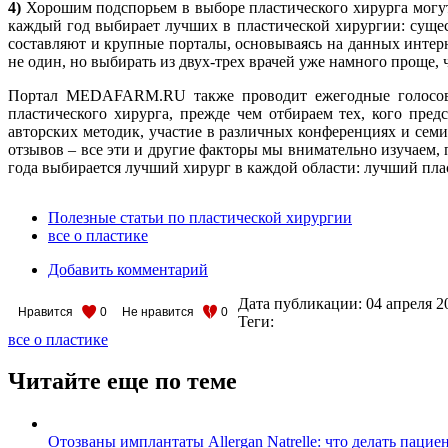
4)
Хорошим подспорьем в выборе пластического хирурга могут 
каждый год выбирает лучших в пластической хирургии: суще
составляют и крупные порталы, основываясь на данных интер
не один, но выбирать из двух-трех врачей уже намного проще, 
Портал MEDAFARM.RU также проводит ежегодные голосова
пластического хирурга, прежде чем отбираем тех, кого пре
авторских методик, участие в различных конференциях и семи
отзывов – все эти и другие факторы мы внимательно изучаем, 
года выбирается лучший хирург в каждой области: лучший пла
Полезные статьи по пластической хирургии
все о пластике
Добавить комментарий
Дата публикации:
04 апреля 2
Нравится
0
Не нравится
0
Теги:
все о пластике
Читайте еще по теме
Отозваны имплантаты Allergan Natrelle: что делать пацие