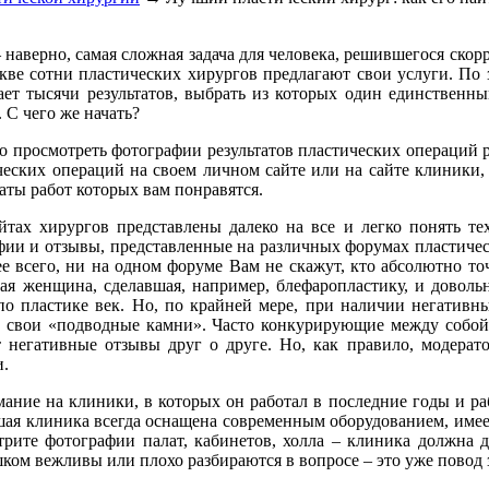
 наверно, самая сложная задача для человека, решившегося ско
кве сотни пластических хирургов предлагают свои услуги. По
ает тысячи результатов, выбрать из которых один единственн
 С чего же начать?
 просмотреть фотографии результатов пластических операций 
еских операций на своем личном сайте или на сайте клиники, 
аты работ которых вам понравятся.
йтах хирургов представлены далеко на все и легко понять те
фии и отзывы, представленные на различных форумах пластичес
е всего, ни на одном форуме Вам не скажут, кто абсолютно то
ая женщина, сделавшая, например, блефаропластику, и довольна
о пластике век. Но, по крайней мере, при наличии негативн
ть свои «подводные камни». Часто конкурирующие между собо
 негативные отзывы друг о друге. Но, как правило, модерат
и.
ние на клиники, в которых он работал в последние годы и рабо
шая клиника всегда оснащена современным оборудованием, име
рите фотографии палат, кабинетов, холла – клиника должна д
ком вежливы или плохо разбираются в вопросе – это уже повод 