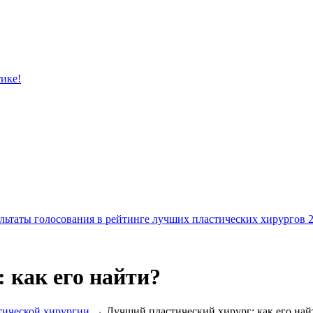
тике!
льтаты голосования в рейтинге лучших пластических хирургов 
 как его найти?
тической хирургии
→ Лучший пластический хирург: как его най