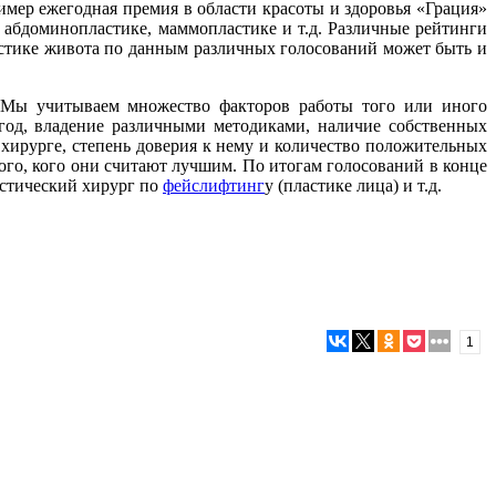
имер ежегодная премия в области красоты и здоровья «Грация»
абдоминопластике, маммопластике и т.д. Различные рейтинги
астике живота по данным различных голосований может быть и
Мы учитываем множество факторов работы того или иного
 год, владение различными методиками, наличие собственных
 хирурге, степень доверия к нему и количество положительных
того, кого они считают лучшим. По итогам голосований в конце
астический хирург по
фейслифтинг
у (пластике лица) и т.д.
1