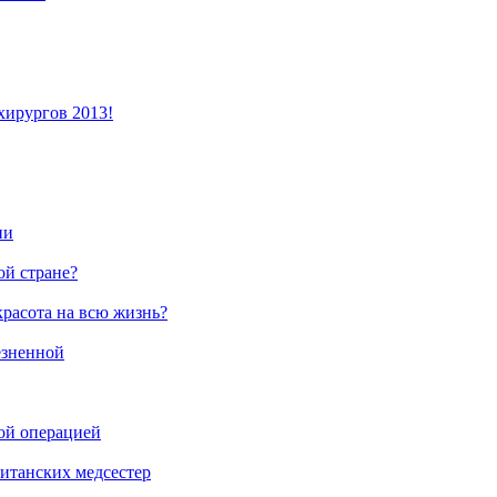
хирургов 2013!
ии
й стране?
красота на всю жизнь?
езненной
ой операцией
ританских медсестер