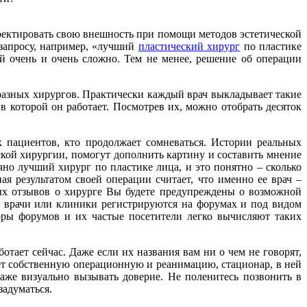
рректировать свою внешность при помощи методов эстетической
 запросу, например, «лучший
пластический хирург
по пластике
ый очень и очень сложно. Тем не менее, решение об операции
разных хирургов. Практически каждый врач выкладывает такие
в которой он работает. Посмотрев их, можно отобрать десяток
х пациентов, кто продолжает сомневаться. Истории реальных
кой хирургии, помогут дополнить картину и составить мнение
чно лучший хирург по пластике лица, и это понятно – сколько
я результатом своей операции считает, что именно ее врач –
ых отзывов о хирурге Вы будете предупреждены о возможной
й врачи или клиники регистрируются на форумах и под видом
оры форумов и их частые посетители легко вычисляют таких
тает сейчас. Даже если их названия вам ни о чем не говорят,
ет собственную операционную и реанимацию, стационар, в ней
аже визуально вызывать доверие. Не поленитесь позвонить в
задуматься.