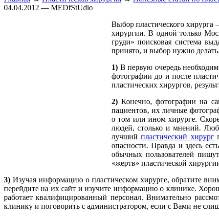
04.04.2012 — MEDfStUdio
Выбор пластического хирурга –
хирургии. В одной только Мос
груди» поисковая система выд
принято, и выбор нужно делать.
1)
В первую очередь необходимо
фотографии до и после пластич
пластических хирургов, результ
2)
Конечно, фотографии на са
пациентов, их личные фотогра
о том или ином хирурге. Скоре
людей, столько и мнений. Люб
лучший
пластический хирург
п
опасности. Правда и здесь ес
обычных пользователей пишут
«жертв» пластической хирурги
3)
Изучая информацию о пластическом хирурге, обратите внима
перейдите на их сайт и изучите информацию о клинике. Хоро
работает квалифицированный персонал. Внимательно рассмот
клинику и поговорить с администратором, если с Вами не слиш