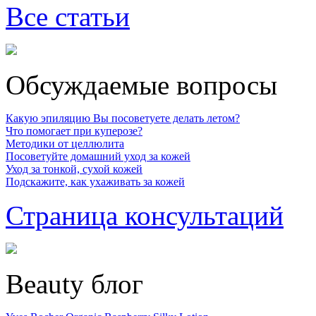
Все статьи
Обсуждаемые вопросы
Какую эпиляцию Вы посоветуете делать летом?
Что помогает при куперозе?
Методики от целлюлита
Посоветуйте домашний уход за кожей
Уход за тонкой, сухой кожей
Подскажите, как ухаживать за кожей
Страница консультаций
Beauty блог