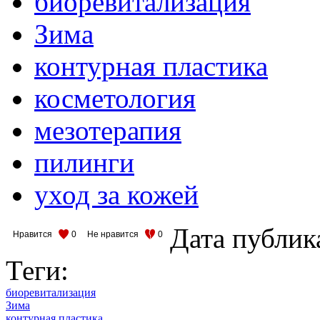
биоревитализация
Зима
контурная пластика
косметология
мезотерапия
пилинги
уход за кожей
Дата публик
Нравится
0
Не нравится
0
Теги:
биоревитализация
Зима
контурная пластика