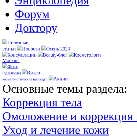
Энциклопедия
Форум
Доктору
Полезные
статьи
Новости
Осень 2023
Консультации
Beauty-блог
Косметологи
Москвы
Фото
Видео
(до и после)
Акции
косметологических процедур
Оcновные темы раздела:
Коррекция тела
Омоложение и коррекция
Уход и лечение кожи