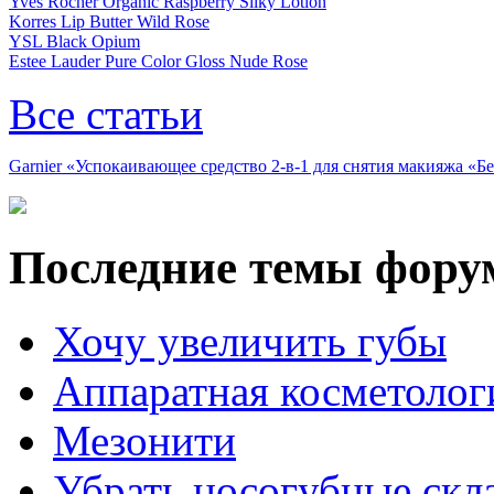
Yves Rocher Organic Raspberry Silky Lotion
Korres Lip Butter Wild Rose
YSL Black Opium
Estee Lauder Pure Color Gloss Nude Rose
Все статьи
Garnier «Успокаивающее средство 2-в-1 для снятия макияжа «
Последние темы фору
Хочу увеличить губы
Аппаратная косметолог
Мезонити
Убрать носогубные скл