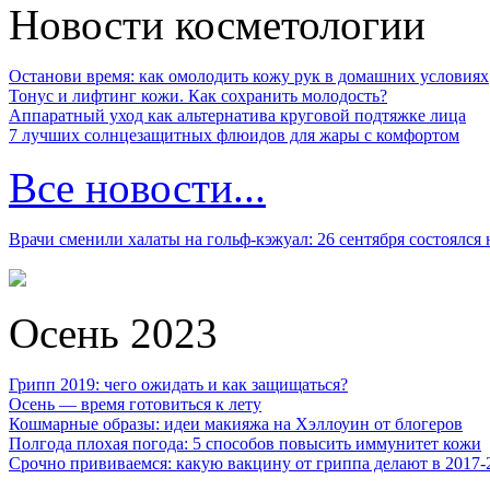
Новости косметологии
Останови время: как омолодить кожу рук в домашних условиях
Тонус и лифтинг кожи. Как сохранить молодость?
Аппаратный уход как альтернатива круговой подтяжке лица
7 лучших солнцезащитных флюидов для жары с комфортом
Все новости...
Врачи сменили халаты на гольф-кэжуал: 26 сентября состоялся
Осень 2023
Грипп 2019: чего ожидать и как защищаться?
Осень — время готовиться к лету
Кошмарные образы: идеи макияжа на Хэллоуин от блогеров
Полгода плохая погода: 5 способов повысить иммунитет кожи
Срочно прививаемся: какую вакцину от гриппа делают в 2017-