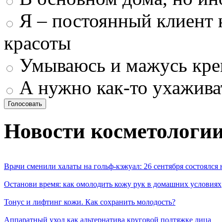
Я – постоянный клиент 
красоты
Умываюсь и мажусь кр
А нужно как-то ухажива
Новости косметологи
Врачи сменили халаты на гольф-кэжуал: 26 сентября состоялся
Останови время: как омолодить кожу рук в домашних условиях
Тонус и лифтинг кожи. Как сохранить молодость?
Аппаратный уход как альтернатива круговой подтяжке лица