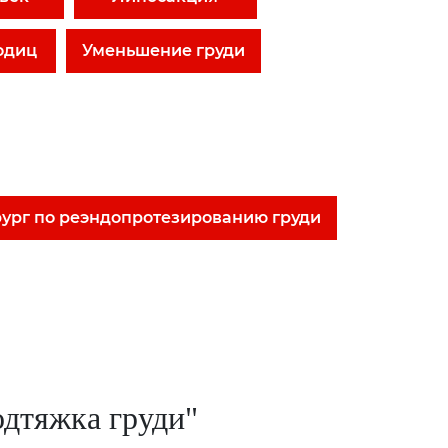
одиц
Уменьшение груди
ург по реэндопротезированию груди
дтяжка груди"