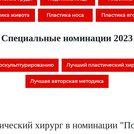
тика живота
Пластика носа
Пластика яг
Специальные номинации 2023
поскульптурированию
Лучший пластический хир
Лучшая авторская методика
ический хирург в номинации "По