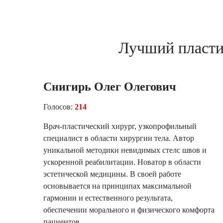
208
190
202
Лучший пласти
Снигирь Олег Олегович
Перейти в профиль +
Перейти в профиль +
Голосов:
214
Врач-пластический хирург, узкопрофильный
специалист в области хирургии тела. Автор
уникальной методики невидимых стелс швов и
ускоренной реабилитации. Новатор в области
эстетической медицины. В своей работе
основывается на принципах максимальной
гармонии и естественного результата,
обеспечении морального и физического комфорта
пациентов.