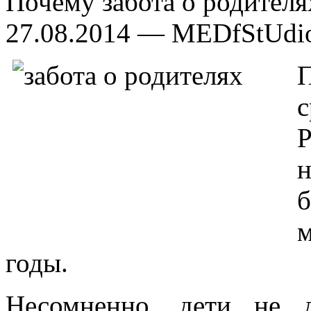
Почему забота о родител
27.08.2014 — MEDfStUdi
годы.
Несомненно, дети не 