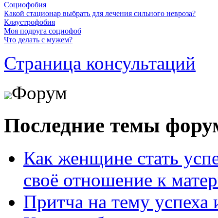
Социофобия
Какой стационар выбрать для лечения сильного невроза?
Клаустрофобия
Моя подруга социофоб
Что делать с мужем?
Страница консультаций
Форум
Последние темы фору
Как женщине стать усп
своё отношение к мате
Притча на тему успеха 