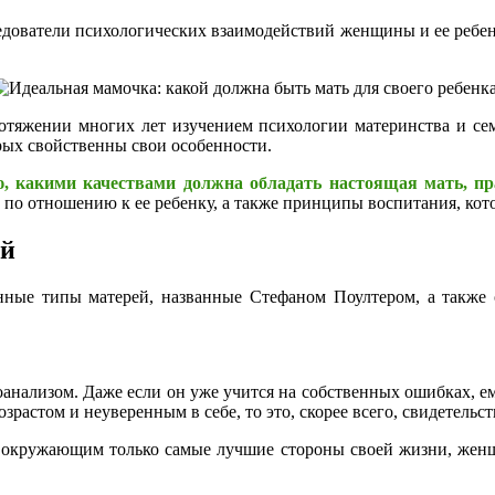
дователи психологических взаимодействий женщины и ее ребенк
отяжении многих лет изучением психологии материнства и се
рых свойственны свои особенности.
ю, какими качествами должна обладать настоящая мать, пр
 по отношению к ее ребенку, а также принципы воспитания, кото
ий
нные типы матерей, названные Стефаном Поултером, а также о
оанализом. Даже если он уже учится на собственных ошибках, ем
растом и неуверенным в себе, то это, скорее всего, свидетельс
ть окружающим только самые лучшие стороны своей жизни, женщ