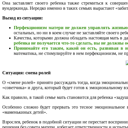
Она заставляет своего ребенка также стремиться к соверш
вундеркинда. Нередко именно в таких семьях вырастают «заби
Выход из ситуации:
Перфекционизм матери не должен управлять жизнью
остальных, но ни в коем случае не заставляйте своего ре
Качества, которыми должна обладать настоящая мать в да
ребенка не получается что-то сделать, вы не должны о
Принимайте его таким, какой он есть, развивая в н
математика, не стимулируйте в нем перфекционизм, не п
Ситуация: смена ролей
О «смене ролей» принято рассуждать тогда, когда эмоциональн
«советчика» и друга, который будет готов к эмоциональному вз
Как правило, в такой семье мать становится для ребенка «задуш
Особенно сложно будет прервать это тесное эмоциональное в
«маменькиных детей».
Взрослея, ребенок в подобной ситуации не перестает восприни
решения без совета матери, избегает ответственности и испыт