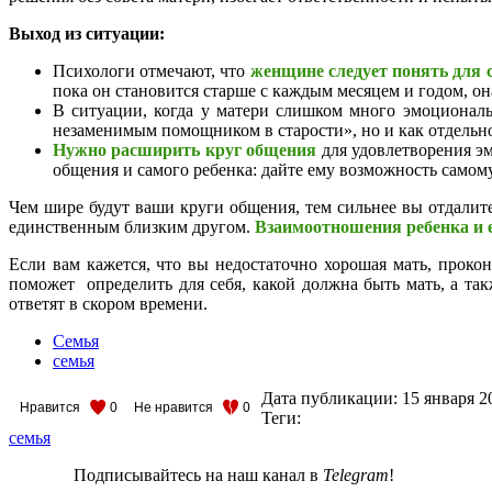
Выход из ситуации:
Психологи отмечают, что
женщине следует понять для с
пока он становится старше с каждым месяцем и годом, он
В ситуации, когда у матери слишком много эмоциональ
незаменимым помощником в старости», но и как отдельно
Нужно расширить круг общения
для удовлетворения э
общения и самого ребенка: дайте ему возможность самому
Чем шире будут ваши круги общения, тем сильнее вы отдалите
единственным близким другом.
Взаимоотношения ребенка и е
Если вам кажется, что вы недостаточно хорошая мать, прок
поможет определить для себя, какой должна быть мать, а так
ответят в скором времени.
Семья
семья
Дата публикации:
15 января 2
Нравится
0
Не нравится
0
Теги:
семья
Подписывайтесь на наш канал в
Telegram
!