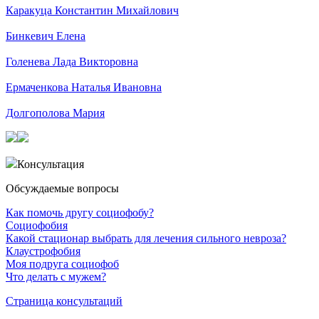
Каракуца Константин Михайлович
Бинкевич Елена
Голенева Лада Викторовна
Ермаченкова Наталья Ивановна
Долгополова Мария
Консультация
Обсуждаемые вопросы
Как помочь другу социофобу?
Социофобия
Какой стационар выбрать для лечения сильного невроза?
Клаустрофобия
Моя подруга социофоб
Что делать с мужем?
Страница консультаций