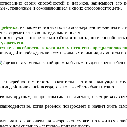
енствованию своих способностей и навыков, записывает его в
тые», тревожные и сомневающиеся в своих способностях дети.
 ребенка
: вы можете заниматься самосовершенствованием и ле
бенка стремиться к своим идеалам и целям.
нном случае – это не только забота и теплота, но и способнос
суждать его.
ем те способности, к которым у него есть предрасположен
ринуждайте побеждать во всех школьных олимпиадах «потом и кр
ые потребности матери так значительны, что она вынуждена сама
аимодействию с ней всегда, как только ей это будет нужно.
евным другом», но при этом сама не замечает, как «привязывает»
заимодействие, когда ребенок повзрослеет и начнет жить сам
мать мать как человека, на которого он сможет положиться в л
ывает к ней сильную «детскую» привязанность.