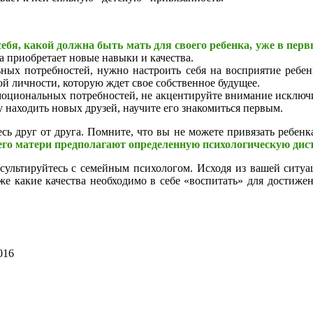
ебя, какой должна быть мать для своего ребенка, уже в перв
а приобретает новые навыки и качества.
ных потребностей, нужно настроить себя на восприятие ребен
й личности, которую ждет свое собственное будущее.
моциональных потребностей, не акцентируйте внимание исключ
 находить новых друзей, научите его знакомиться первым.
сь друг от друга. Помните, что вы не можете привязать ребенка
го матери предполагают определенную психологическую дист
онсультируйтесь с семейным психологом. Исходя из вашей ситу
же какие качества необходимо в себе «воспитать» для достиже
016