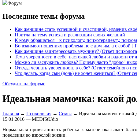
Форум
Последние темы форума
Как женщине стать успешной и счастливой, изменив сво
Притча на тему успеха и реализации своих желаний
К кому обращаться – к психологу, психотерапевту, психо
Во взаимоотношениях проблема не с другим, а с собой | 
Как женщине заинтересовать мужчину? (Ответ психолога
Тема уверенности в себе, настоящей любви и радости от 
Можно ли заслужить любовь? Почему часто "добро" выхо
Откуда черпать уверенность в себе? (Ответ семейного пс
Что делать, когда сын (дочь) не хочет жениться? (Ответ с
Обсудить на форуме
Идеальная мамочка: какой до
Главная
→
Психология
→
Семья
→ Идеальная мамочка: какой д
15.01.2016 — MEDfStUdio
Нормальная привязанность ребенка к матери оказывает бла
поведения во взрослой жизни.