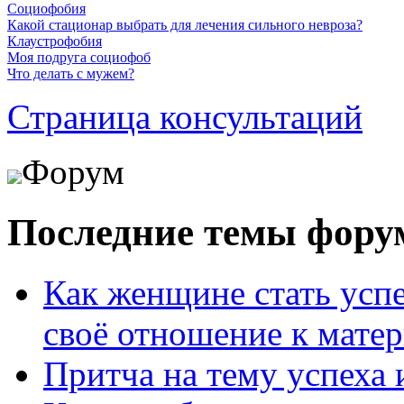
Социофобия
Какой стационар выбрать для лечения сильного невроза?
Клаустрофобия
Моя подруга социофоб
Что делать с мужем?
Страница консультаций
Форум
Последние темы фору
Как женщине стать усп
своё отношение к мате
Притча на тему успеха 