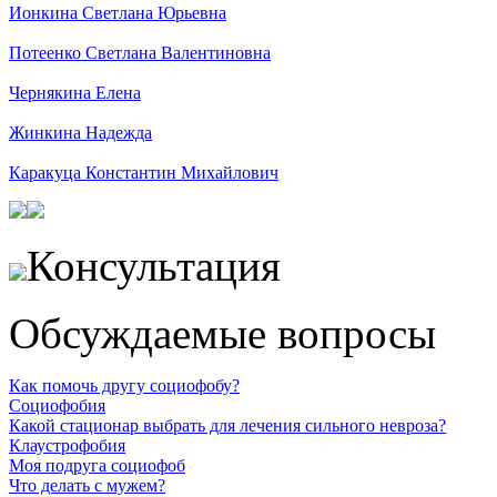
Ионкина Светлана Юрьевна
Потеенко Светлана Валентиновна
Чернякина Елена
Жинкина Надежда
Каракуца Константин Михайлович
Консультация
Обсуждаемые вопросы
Как помочь другу социофобу?
Социофобия
Какой стационар выбрать для лечения сильного невроза?
Клаустрофобия
Моя подруга социофоб
Что делать с мужем?