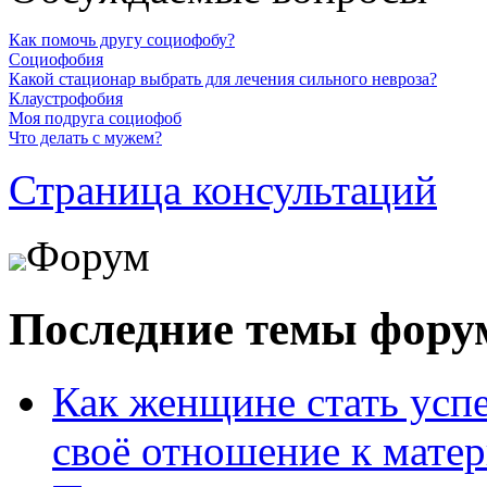
Как помочь другу социофобу?
Социофобия
Какой стационар выбрать для лечения сильного невроза?
Клаустрофобия
Моя подруга социофоб
Что делать с мужем?
Страница консультаций
Форум
Последние темы фору
Как женщине стать усп
своё отношение к мате