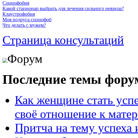
Социофобия
Какой стационар выбрать для лечения сильного невроза?
Клаустрофобия
Моя подруга социофоб
Что делать с мужем?
Страница консультаций
Форум
Последние темы фору
Как женщине стать усп
своё отношение к мате
Притча на тему успеха 