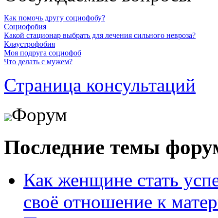
Как помочь другу социофобу?
Социофобия
Какой стационар выбрать для лечения сильного невроза?
Клаустрофобия
Моя подруга социофоб
Что делать с мужем?
Страница консультаций
Форум
Последние темы фору
Как женщине стать усп
своё отношение к мате