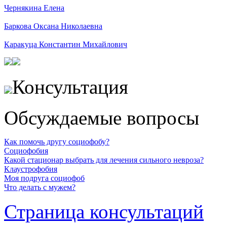
Чернякина Елена
Баркова Оксана Николаевна
Каракуца Константин Михайлович
Консультация
Обсуждаемые вопросы
Как помочь другу социофобу?
Социофобия
Какой стационар выбрать для лечения сильного невроза?
Клаустрофобия
Моя подруга социофоб
Что делать с мужем?
Страница консультаций