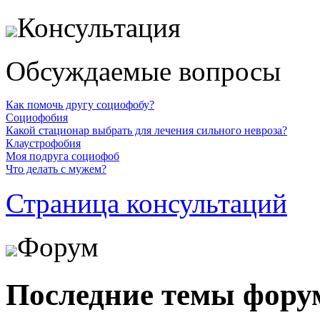
Консультация
Обсуждаемые вопросы
Как помочь другу социофобу?
Социофобия
Какой стационар выбрать для лечения сильного невроза?
Клаустрофобия
Моя подруга социофоб
Что делать с мужем?
Страница консультаций
Форум
Последние темы фору