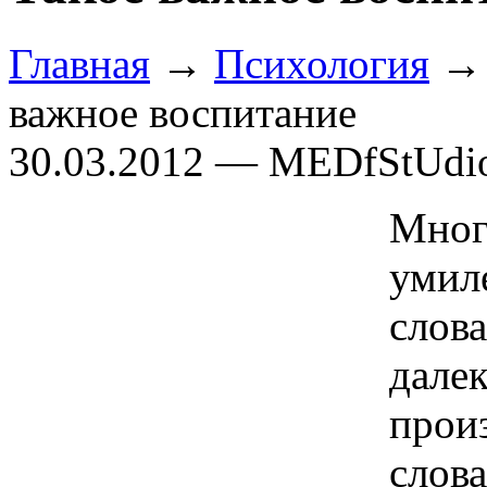
Главная
→
Психология
важное воспитание
30.03.2012 — MEDfStUdi
Мног
умил
слов
дал
прои
слов