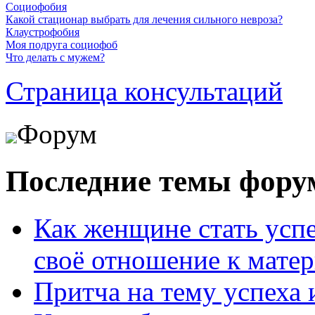
Социофобия
Какой стационар выбрать для лечения сильного невроза?
Клаустрофобия
Моя подруга социофоб
Что делать с мужем?
Страница консультаций
Форум
Последние темы фору
Как женщине стать усп
своё отношение к мате
Притча на тему успеха 