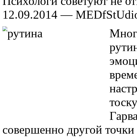
Психологи советуют не от
12.09.2014 — MEDfStUdi
Мно
рути
эмо
вре
наст
тоск
Гарв
совершенно другой точки 