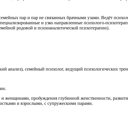
емейных пар и пар не связанных брачными узами. Ведёт психол
специализированные и узко направленные психолого-психотера
емейной родовой и психоаналитической психотерапии).
ский анализ), семейный психолог, ведущий психологических тре
ии.
и женщинами, пробуждения глубинной женственности, развития
ростками и взрослыми, с супружескими парами.