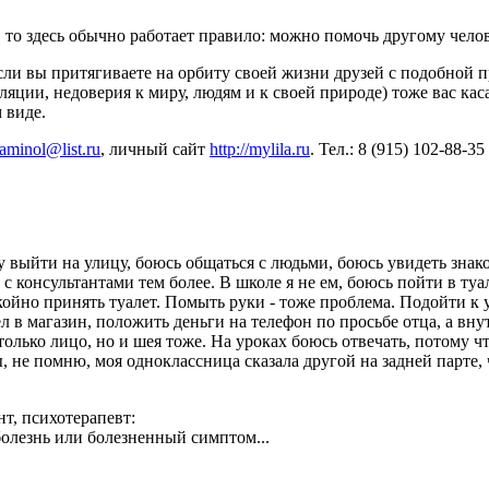
, то здесь обычно работает правило: можно помочь другому чело
 если вы притягиваете на орбиту своей жизни друзей с подобной 
оляции, недоверия к миру, людям и к своей природе) тоже вас кас
 виде.
taminol@list.ru
, личный сайт
http://mylila.ru
. Тел.: 8 (915) 102-88-35
у выйти на улицу, боюсь общаться с людьми, боюсь увидеть знак
 с консультантами тем более. В школе я не ем, боюсь пойти в туа
окойно принять туалет. Помыть руки - тоже проблема. Подойти к уч
 в магазин, положить деньги на телефон по просьбе отца, а вну
только лицо, но и шея тоже. На уроках боюсь отвечать, потому чт
ы, не помню, моя одноклассница сказала другой на задней парте,
нт, психотерапевт:
болезнь или болезненный симптом...