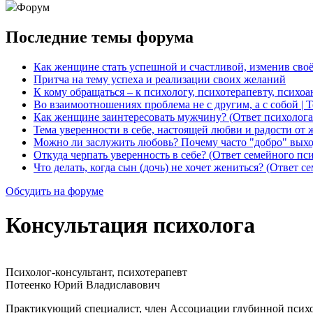
Форум
Последние темы форума
Как женщине стать успешной и счастливой, изменив сво
Притча на тему успеха и реализации своих желаний
К кому обращаться – к психологу, психотерапевту, психо
Во взаимоотношениях проблема не с другим, а с собой | 
Как женщине заинтересовать мужчину? (Ответ психолога
Тема уверенности в себе, настоящей любви и радости от 
Можно ли заслужить любовь? Почему часто "добро" выхо
Откуда черпать уверенность в себе? (Ответ семейного пс
Что делать, когда сын (дочь) не хочет жениться? (Ответ с
Обсудить на форуме
Консультация психолога
Психолог-консультант, психотерапевт
Потеенко Юрий Владиславович
Практикующий специалист, член Ассоциации глубинной психо