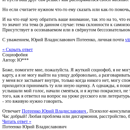
Но если считаете нужном что-то ему сказать или как-то помочь
И на что ещё хочу обратить ваше внимание, так это на то, что
то значит эта тема (в данном случае: тема склонности к самоиз
Присутствует в осознаваемом или в свёрнутом бессознательном
С уважением, Юрий Владиславович Потеенко, личная почта
vi
« Скрыть ответ
Социофобия
Автор:
Ю***
Боже, помогите мне, пожалуйста. Я жуткий социофоб, я не мог
карту, а я не могу выйти на улицу добровольно, а разговаривать
у меня все застывает внутри, только когда никого нет, могу сп
приходится принимать ту или иную оценку. А однажды, я пошел
услышали мой голос, начали смеяться, и я жутко покраснел, не 
того, как я ответил на вопрос на уроке русского или литератур
- это вживую нужно говорить.
Отвечает
Потеенко Юрий Владиславович
, Психолог-консульта
Час добрый! Любая проблема или дисгармония, расстройство, 
Читать ответ »
Потеенко Юрий Владиславович