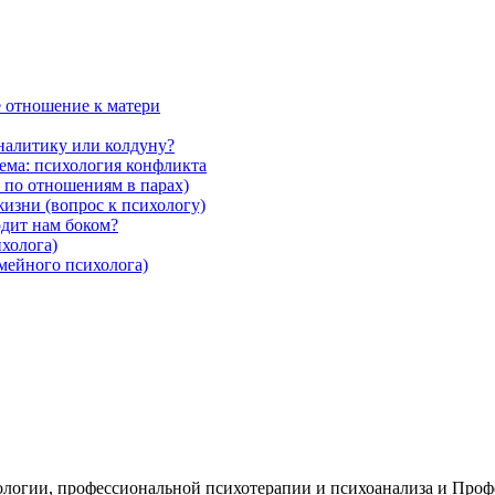
ё отношение к матери
аналитику или колдуну?
Тема: психология конфликта
 по отношениям в парах)
жизни (вопрос к психологу)
дит нам боком?
ихолога)
емейного психолога)
логии, профессиональной психотерапии и психоанализа и Проф