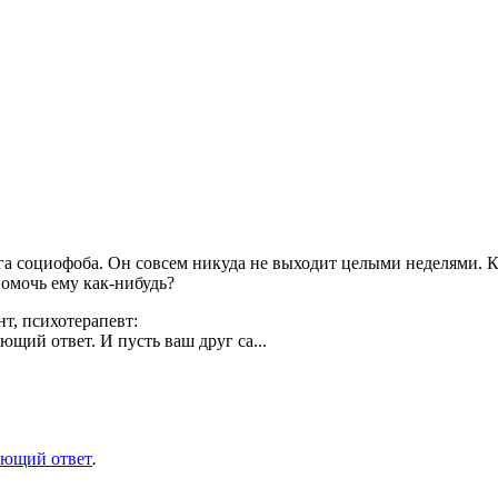
а социофоба. Он совсем никуда не выходит целыми неделями. Ког
помочь ему как-нибудь?
нт, психотерапевт:
щий ответ. И пусть ваш друг са...
ующий ответ
.