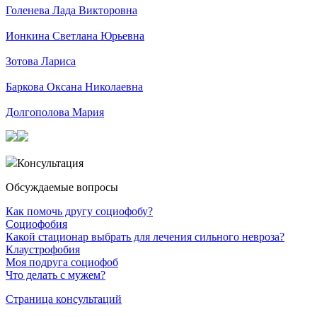
Голенева Лада Викторовна
Ионкина Светлана Юрьевна
Зотова Лариса
Баркова Оксана Николаевна
Долгополова Мария
Консультация
Обсуждаемые вопросы
Как помочь другу социофобу?
Социофобия
Какой стационар выбрать для лечения сильного невроза?
Клаустрофобия
Моя подруга социофоб
Что делать с мужем?
Страница консультаций