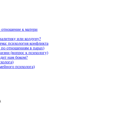
ё отношение к матери
аналитику или колдуну?
Тема: психология конфликта
 по отношениям в парах)
жизни (вопрос к психологу)
дит нам боком?
ихолога)
емейного психолога)
к