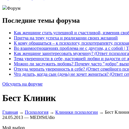
Форум
Последние темы форума
Как женщине стать успешной и счастливой, изменив сво
Притча на тему успеха и реализации своих желаний
К кому обращаться – к психологу, психотерапевту, психо
Во взаимоотношениях проблема не с другим, а с собой | 
Как женщине заинтересовать мужчину? (Ответ психолога
Тема уверенности в себе, настоящей любви и радости от 
Можно ли заслужить любовь? Почему часто "добро" выхо
Откуда черпать уверенность в себе? (Ответ семейного пс
Что делать, когда сын (дочь) не хочет жениться? (Ответ с
Обсудить на форуме
Бест Клиник
Главная
→
Психология
→
Клиники психологии
→ Бест Клини
24.05.2013 — MEDfStUdio
Мой выбор