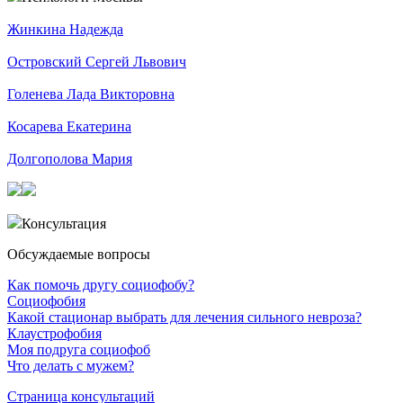
Жинкина Надежда
Островский Сергей Львович
Голенева Лада Викторовна
Косарева Екатерина
Долгополова Мария
Консультация
Обсуждаемые вопросы
Как помочь другу социофобу?
Социофобия
Какой стационар выбрать для лечения сильного невроза?
Клаустрофобия
Моя подруга социофоб
Что делать с мужем?
Страница консультаций