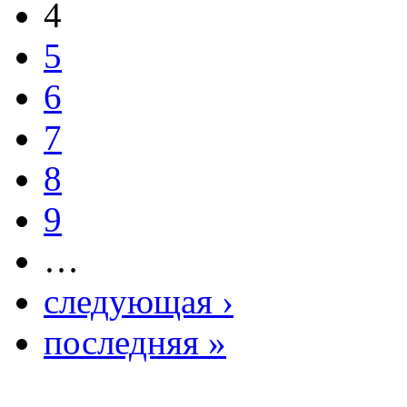
4
5
6
7
8
9
…
следующая ›
последняя »